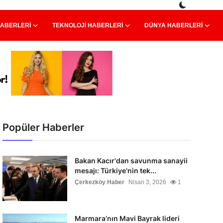
HABERLERI
TEKNOLOJI HABERLERI
DÜNYA HABERLERI
Popüler Haberler
Bakan Kacır'dan savunma sanayii
mesajı: Türkiye'nin tek...
Çerkezköy Haber
Nisan 3, 2026
1
Marmara’nın Mavi Bayrak lideri