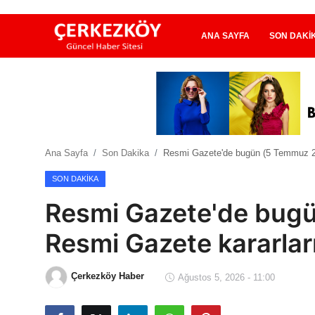
ANA SAYFA
SON DAKI
Ana Sayfa
Son Dakika
Ana Sayfa
Son Dakika
Resmi Gazete'de bugün (5 Temmuz 20
Ekonomi Haberleri
SON DAKIKA
Magazin Haberleri
Resmi Gazete'de bug
Spor Haberleri
Resmi Gazete kararlar
Teknoloji Haberleri
Çerkezköy Haber
Ağustos 5, 2026 - 11:00
Dünya Haberleri