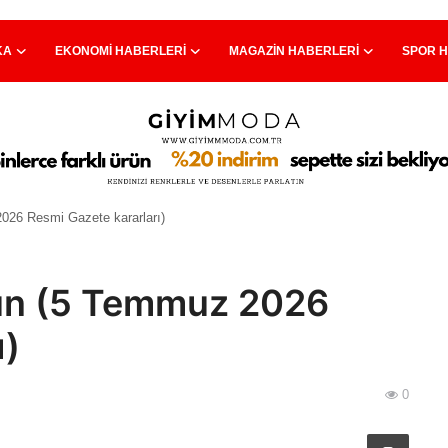
KA
EKONOMI HABERLERI
MAGAZIN HABERLERI
SPOR 
26 Resmi Gazete kararları)
ün (5 Temmuz 2026
ı)
0