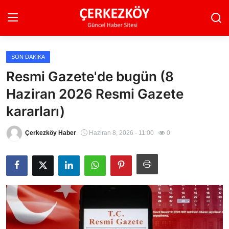
SON DAKIKA
Ana Sayfa
Resmi Gazete'de bugün (8
Haziran 2026 Resmi Gazete
Son Dakika
kararları)
Ekonomi Haberleri
Çerkezköy Haber
Haziran 8, 2026 - 11:00
0
Magazin Haberleri
Spor Haberleri
Teknoloji Haberleri
Dünya Haberleri