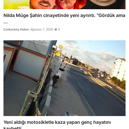
Nilda Müge Şahin cinayetinde yeni ayrıntı. "Gördük ama
...
Çerkezköy Haber
Ağustos 7, 2026
0
Yeni aldığı motosikletle kaza yapan genç hayatını
kaybetti