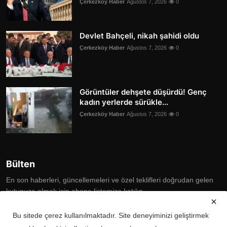
Çerkezköy Haber
Ağustos 7, 2026
0
Devlet Bahçeli, nikah şahidi oldu
Çerkezköy Haber
Ağustos 7, 2026
0
Görüntüler dehşete düşürdü! Genç
kadın yerlerde sürükle...
Çerkezköy Haber
Ağustos 7, 2026
0
Bülten
En son haberleri, güncellemeleri ve özel teklifleri doğrudan gelen
kutunuza almak için abone listemize katılın
Subscribe
Bu sitede çerez kullanılmaktadır. Site deneyiminizi geliştirmek