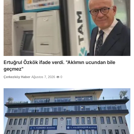
Ertuğrul Özkök ifade verdi. "Aklımın ucundan bile
geçmez"
Çerkezköy Haber
Ağustos 7, 2026
0