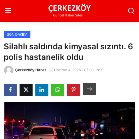
SON DAKIKA
Ana Sayfa
Silahlı saldırıda kimyasal sızıntı. 6
polis hastanelik oldu
Son Dakika
Ekonomi Haberleri
Çerkezköy Haber
Haziran 4, 2026 - 07:00
0
Magazin Haberleri
Spor Haberleri
Teknoloji Haberleri
Dünya Haberleri