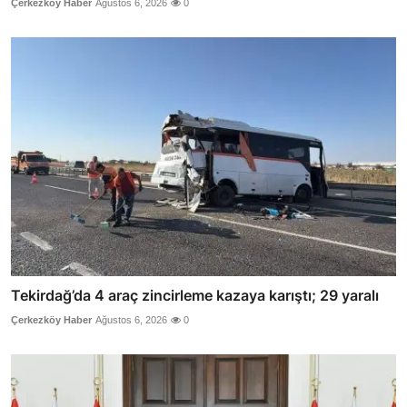
Çerkezköy Haber
Ağustos 6, 2026
0
Tekirdağ’da 4 araç zincirleme kazaya karıştı; 29 yaralı
Çerkezköy Haber
Ağustos 6, 2026
0