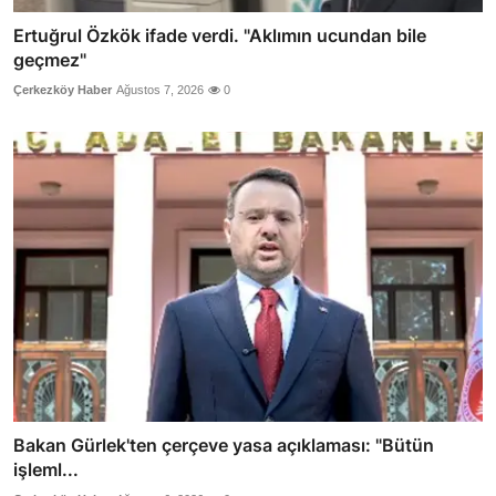
Ertuğrul Özkök ifade verdi. "Aklımın ucundan bile
geçmez"
Çerkezköy Haber
Ağustos 7, 2026
0
Bakan Gürlek'ten çerçeve yasa açıklaması: "Bütün
işleml...