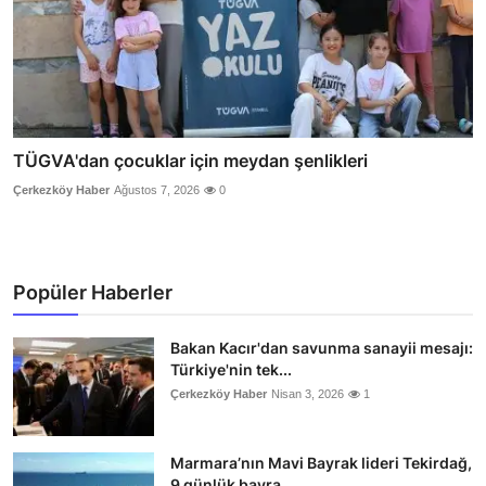
TÜGVA'dan çocuklar için meydan şenlikleri
Çerkezköy Haber
Ağustos 7, 2026
0
Popüler Haberler
Bakan Kacır'dan savunma sanayii mesajı:
Türkiye'nin tek...
Çerkezköy Haber
Nisan 3, 2026
1
Marmara’nın Mavi Bayrak lideri Tekirdağ,
9 günlük bayra...