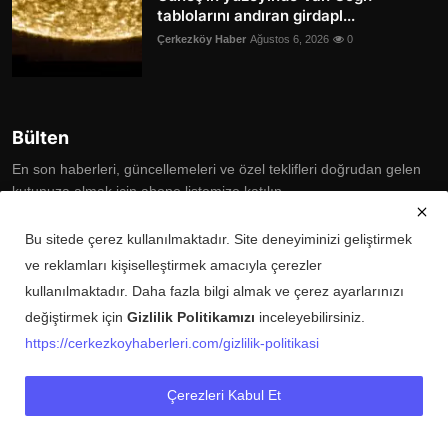
tablolarını andıran girdapl...
Çerkezköy Haber
Ağustos 6, 2026
0
Bülten
En son haberleri, güncellemeleri ve özel teklifleri doğrudan gelen
kutunuza almak için abone listemize katılın
Subscribe
Bu sitede çerez kullanılmaktadır. Site deneyiminizi geliştirmek
ve reklamları kişiselleştirmek amacıyla çerezler
kullanılmaktadır. Daha fazla bilgi almak ve çerez ayarlarınızı
değiştirmek için
Gizlilik Politikamızı
inceleyebilirsiniz.
Copyright © 2025 Çerkezköy Haberleri Tüm Hakları Saklıdır.
https://cerkezkoyhaberleri.com/gizlilik-politikasi
Künye
Şartlar ve Koşullar
Gizlilik Politikası
İletişim
Çerezleri Kabul Et
Buluyoo Yerli Arama Motoru
Giyim Moda Pazaryeri