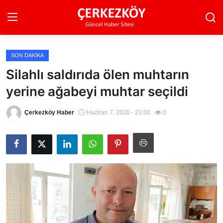
SON DAKIKA
Ana Sayfa
Silahlı saldırıda ölen muhtarın
yerine ağabeyi muhtar seçildi
Son Dakika
Ekonomi Haberleri
Çerkezköy Haber
Haziran 7, 2026 - 23:00
0
Magazin Haberleri
Spor Haberleri
Teknoloji Haberleri
Dünya Haberleri