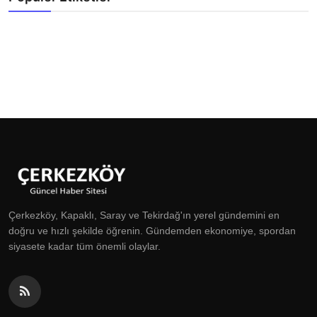
Çerkezköy, Kapaklı, Saray ve Tekirdağ'ın yerel gündemini en
doğru ve hızlı şekilde öğrenin. Gündemden ekonomiye, spordan
siyasete kadar tüm önemli olaylar.