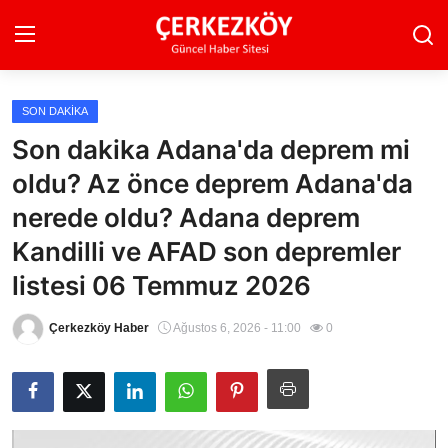
SON DAKIKA
Ana Sayfa
Son dakika Adana'da deprem mi
oldu? Az önce deprem Adana'da
Son Dakika
nerede oldu? Adana deprem
Ekonomi Haberleri
Kandilli ve AFAD son depremler
Magazin Haberleri
listesi 06 Temmuz 2026
Spor Haberleri
Çerkezköy Haber
Ağustos 6, 2026 - 11:00
0
Teknoloji Haberleri
Dünya Haberleri