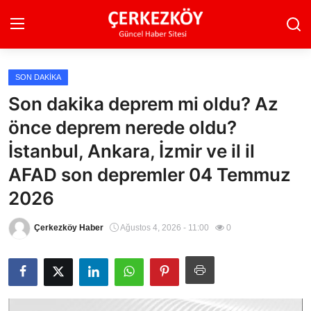
SON DAKIKA
Ana Sayfa
Son dakika deprem mi oldu? Az
önce deprem nerede oldu?
Son Dakika
İstanbul, Ankara, İzmir ve il il
Ekonomi Haberleri
AFAD son depremler 04 Temmuz
Magazin Haberleri
2026
Spor Haberleri
Çerkezköy Haber
Ağustos 4, 2026 - 11:00
0
Teknoloji Haberleri
Dünya Haberleri