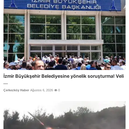
İzmir Büyükşehir Belediyesine yönelik soruşturma! Veli
...
Çerkezköy Haber
Ağustos 6, 2026
0