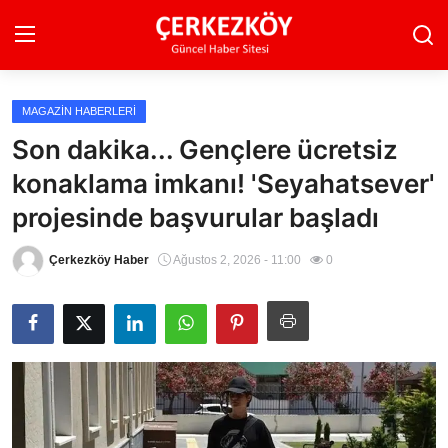
MAGAZIN HABERLERI
Ana Sayfa
Son dakika... Gençlere ücretsiz
konaklama imkanı! 'Seyahatsever'
Son Dakika
projesinde başvurular başladı
Ekonomi Haberleri
Çerkezköy Haber
Ağustos 2, 2026 - 11:00
0
Magazin Haberleri
Spor Haberleri
Teknoloji Haberleri
Dünya Haberleri