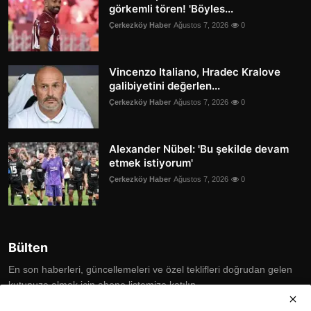
görkemli tören! 'Böyles...
Çerkezköy Haber
Ağustos 7, 2026
0
Vincenzo Italiano, Hradec Kralove
galibiyetini değerlen...
Çerkezköy Haber
Ağustos 7, 2026
0
Alexander Nübel: 'Bu şekilde devam
etmek istiyorum'
Çerkezköy Haber
Ağustos 7, 2026
0
Bülten
En son haberleri, güncellemeleri ve özel teklifleri doğrudan gelen
kutunuza almak için abone listemize katılın