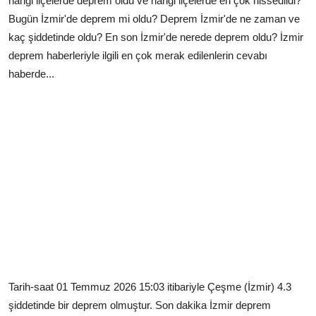
hangi ilçelerde deprem oldu ve hangi ilçelerde en çok hissedildi?
Bugün İzmir'de deprem mi oldu? Deprem İzmir'de ne zaman ve
kaç şiddetinde oldu? En son İzmir'de nerede deprem oldu? İzmir
deprem haberleriyle ilgili en çok merak edilenlerin cevabı
haberde...
Tarih-saat 01 Temmuz 2026 15:03 itibariyle Çeşme (İzmir) 4.3
şiddetinde bir deprem olmuştur. Son dakika İzmir deprem