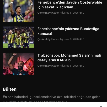
Fenerbahçe'den Jayden Oosterwolde
için sakatlık açıklam...
Çerkezköy Haber
Ağustos 6, 2026
0
Fenerbahçe'nin yıldızına Bundesliga
kancası!
Çerkezköy Haber
Ağustos 6, 2026
0
Trabzonspor, Mohamed Salah'ın mali
detaylarını KAP'a bi...
Çerkezköy Haber
Ağustos 6, 2026
0
Bülten
En son haberleri, güncellemeleri ve özel teklifleri doğrudan gelen
kutunuza almak için abone listemize katılın