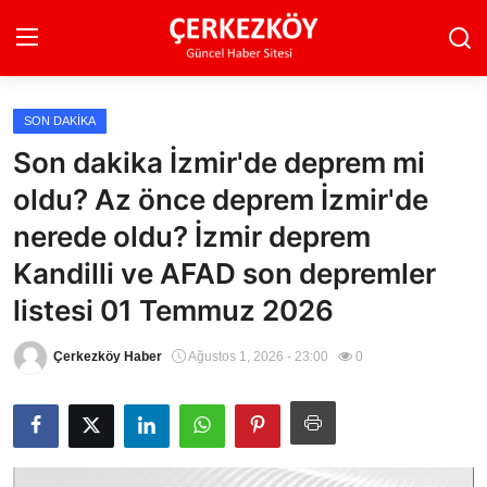
SON DAKIKA
Ana Sayfa
Son dakika İzmir'de deprem mi
oldu? Az önce deprem İzmir'de
Son Dakika
nerede oldu? İzmir deprem
Ekonomi Haberleri
Kandilli ve AFAD son depremler
Magazin Haberleri
listesi 01 Temmuz 2026
Spor Haberleri
Çerkezköy Haber
Ağustos 1, 2026 - 23:00
0
Teknoloji Haberleri
Dünya Haberleri