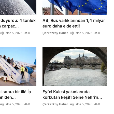
ı duyurdu: 4 tonluk
AB, Rus varlıklarından 1,4 milyar
 çarpac...
euro daha elde etti!
Ağustos 5, 2026
0
Çerkezköy Haber
Ağustos 5, 2026
0
 sonra bir ilk! İç
Eyfel Kulesi yakınlarında
eniden...
korkutan keşif! Seine Nehri'n...
Ağustos 5, 2026
0
Çerkezköy Haber
Ağustos 5, 2026
0