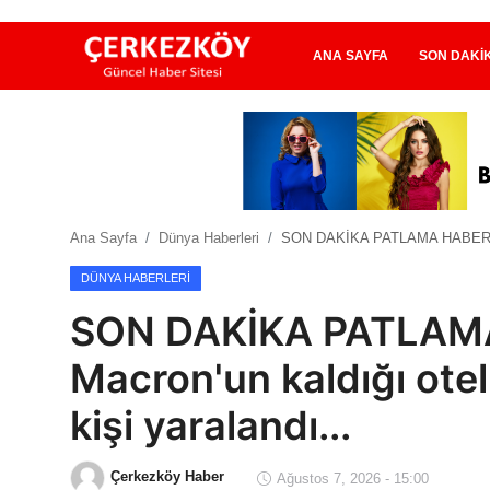
ANA SAYFA
SON DAKI
Ana Sayfa
Son Dakika
Ana Sayfa
Dünya Haberleri
SON DAKİKA PATLAMA HABERLERİ: 
Ekonomi Haberleri
DÜNYA HABERLERI
Magazin Haberleri
SON DAKİKA PATLAMA
Spor Haberleri
Macron'un kaldığı otel
Teknoloji Haberleri
kişi yaralandı...
Dünya Haberleri
Çerkezköy Haber
Ağustos 7, 2026 - 15:00