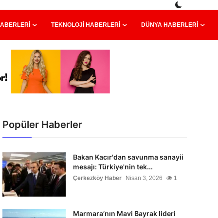
HABERLERI
TEKNOLOJI HABERLERI
DÜNYA HABERLERI
Popüler Haberler
Bakan Kacır'dan savunma sanayii
mesajı: Türkiye'nin tek...
Çerkezköy Haber
Nisan 3, 2026
1
Marmara’nın Mavi Bayrak lideri