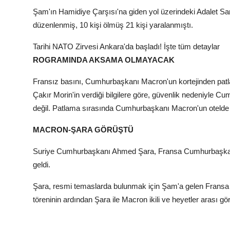
Şam'ın Hamidiye Çarşısı'na giden yol üzerindeki Adalet Sar
düzenlenmiş, 10 kişi ölmüş 21 kişi yaralanmıştı.
Tarihi NATO Zirvesi Ankara'da başladı! İşte tüm detaylar
ROGRAMINDA AKSAMA OLMAYACAK
Fransız basını, Cumhurbaşkanı Macron'un kortejinden pat
Çakır Morin'in verdiği bilgilere göre, güvenlik nedeniyle 
değil. Patlama sırasında Cumhurbaşkanı Macron'un otelde ol
MACRON-ŞARA GÖRÜŞTÜ
Suriye Cumhurbaşkanı Ahmed Şara, Fransa Cumhurbaşkanı
geldi.
Şara, resmi temaslarda bulunmak için Şam'a gelen Fransa
töreninin ardından Şara ile Macron ikili ve heyetler arası g