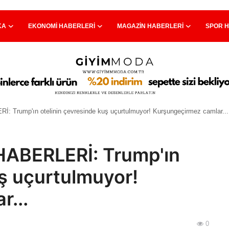
KA
EKONOMI HABERLERI
MAGAZIN HABERLERI
SPOR 
rump'ın otelinin çevresinde kuş uçurtulmuyor! Kurşungeçirmez camlar...
ABERLERİ: Trump'ın
uş uçurtulmuyor!
r...
0