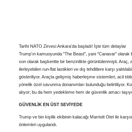
Tarihi NATO Zirvesi Ankara'da başladı! İşte tüm detaylar
Trump'ın kamuoyunda “The Beast”, yani “Canavar” olarak bil
son olarak başkentte bir benzinlikte görüntülenmişti. Araç, 
ilerleyebilen run-flat lastikleri ve dış tehditlere karşı yalı
gösteriliyor. Araçta gelişmiş haberleşme sistemleri, acil t
yönelik özel savunma donanımları bulunduğu belirtiliyor. Kon
alıyor; bu da hem yedekleme hem de güvenlik amacı taşıyo
GÜVENLİK EN ÜST SEVİYEDE
Trump ve bin kişilik ekibinin kalacağı Marriott Otel ile kar
önlemleri uygulandı.