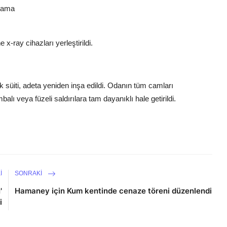
tlama
 x-ray cihazları yerleştirildi.
süiti, adeta yeniden inşa edildi. Odanın tüm camları
lı veya füzeli saldırılara tam dayanıklı hale getirildi.
I
SONRAKI
'
Hamaney için Kum kentinde cenaze töreni düzenlendi
i