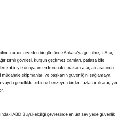
inen aracı zirveden bir gün önce Ankara'ya getirilmişti. Araç
ağır zırhlı gövdesi, kurşun geçirmez camları, patlasa bile
tılabilen kabiniyle dünyanın en korunaklı makam araçları arasında
ıbbi müdahale ekipmanları ve başkanın güvenliğini sağlamaya
voyda genellikle birbirine benzeyen birden fazla zırhlı araç yer
r.
şısındaki ABD Büyükelçiliği çevresinde en üst seviyede güvenlik