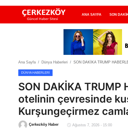
ANA SAYFA
SON DAKI
Ana Sayfa
Son Dakika
Ana Sayfa
Dünya Haberleri
SON DAKİKA TRUMP HABERLERİ: T
Ekonomi Haberleri
DÜNYA HABERLERI
Magazin Haberleri
SON DAKİKA TRUMP H
Spor Haberleri
otelinin çevresinde k
Teknoloji Haberleri
Kurşungeçirmez camla
Dünya Haberleri
Çerkezköy Haber
Ağustos 7, 2026 - 15:00