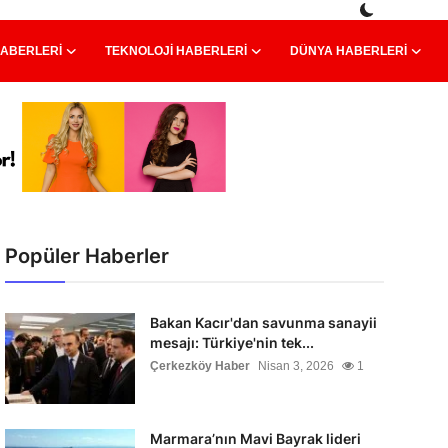
HABERLERI
TEKNOLOJI HABERLERI
DÜNYA HABERLERI
Popüler Haberler
Bakan Kacır'dan savunma sanayii
mesajı: Türkiye'nin tek...
Çerkezköy Haber
Nisan 3, 2026
1
Marmara’nın Mavi Bayrak lideri