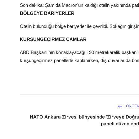
Son dakika: Şam'da Macron'un kaldığı otelin yakınında pa
BÖLGEYE BARİYERLER
Otelin bulunduğu bölge bariyerler ile çevrildi. Sokağın girişine
KURŞUNGEÇİRMEZ CAMLAR
ABD Başkanı’nın konaklayacağı 190 metrekarelik başkanlık 
kurşungeçirmez panellerle kaplanırken, dış duvarlar da bomba
ÖNCEK
NATO Ankara Zirvesi bünyesinde 'Zirveye Doğru
paneli düzenlend