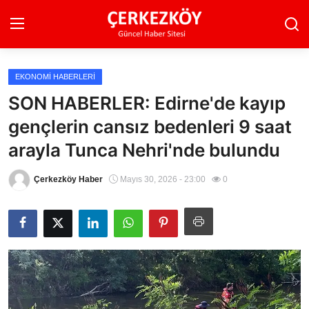
EKONOMI HABERLERI
Ana Sayfa
SON HABERLER: Edirne'de kayıp
gençlerin cansız bedenleri 9 saat
Son Dakika
arayla Tunca Nehri'nde bulundu
Ekonomi Haberleri
Çerkezköy Haber
Mayıs 30, 2026 - 23:00
0
Magazin Haberleri
Spor Haberleri
Teknoloji Haberleri
Dünya Haberleri