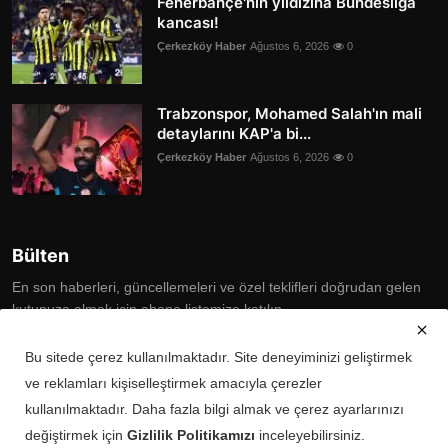
Fenerbahçe'nin yıldızına Bundesliga
kancası!
Çerkezköy Haber
Ağustos 6, 2026
0
Trabzonspor, Mohamed Salah'ın mali
detaylarını KAP'a bi...
Çerkezköy Haber
Ağustos 6, 2026
0
Bülten
En son haberleri, güncellemeleri ve özel teklifleri doğrudan gelen
kutunuza almak için abone listemize katılın
Subscribe
Bu sitede çerez kullanılmaktadır. Site deneyiminizi geliştirmek
ve reklamları kişiselleştirmek amacıyla çerezler
kullanılmaktadır. Daha fazla bilgi almak ve çerez ayarlarınızı
değiştirmek için
Gizlilik Politikamızı
inceleyebilirsiniz.