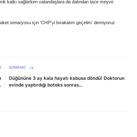
omik katkı sağlarken vatandaşlara da dalından taze meyve
laket senaryosu için 'CHP'yi bırakalım geçelim' demiyoruz
I
SONRAKI
n
Düğününe 3 ay kala hayatı kabusa döndü! Doktorun
.
evinde yaptırdığı botoks sonras...