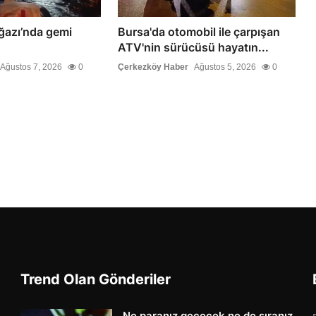
ğazı’nda gemi
Bursa'da otomobil ile çarpışan
ATV'nin sürücüsü hayatın...
Ağustos 7, 2026
0
Çerkezköy Haber
Ağustos 5, 2026
0
Trend Olan Gönderiler
Ne paranız geçecek ne de sıranız