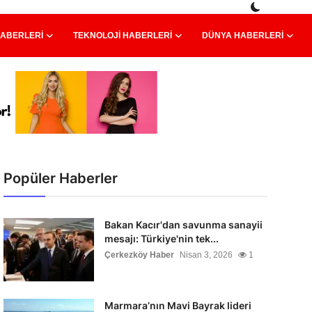
HABERLERI
TEKNOLOJI HABERLERI
DÜNYA HABERLERI
Popüler Haberler
Bakan Kacır'dan savunma sanayii
mesajı: Türkiye'nin tek...
Çerkezköy Haber
Nisan 3, 2026
1
Marmara’nın Mavi Bayrak lideri