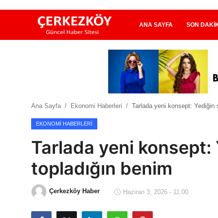
ANA SAYFA
SON DAKI
Ana Sayfa
Son Dakika
Ana Sayfa
Ekonomi Haberleri
Tarlada yeni konsept: Yediğin 
Ekonomi Haberleri
EKONOMI HABERLERI
Magazin Haberleri
Tarlada yeni konsept: 
Spor Haberleri
topladığın benim
Teknoloji Haberleri
Çerkezköy Haber
Haziran 3, 2026 - 11:00
Dünya Haberleri