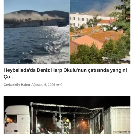
Heybeliada'da Deniz Harp Okulu'nun çatısında yangın!
Ço...
Çerkezköy Haber
Ağustos 6, 2026
0