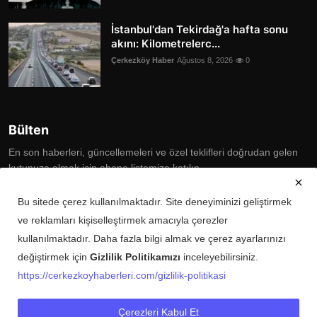
İstanbul'dan Tekirdağ'a hafta sonu
akını: Kilometrelerc...
Çerkezköy Haber
Ağustos 8, 2026
0
Bülten
En son haberleri, güncellemeleri ve özel teklifleri doğrudan gelen
kutunuza almak için abone listemize katılın
Subscribe
Bu sitede çerez kullanılmaktadır. Site deneyiminizi geliştirmek
ve reklamları kişiselleştirmek amacıyla çerezler
kullanılmaktadır. Daha fazla bilgi almak ve çerez ayarlarınızı
değiştirmek için
Gizlilik Politikamızı
inceleyebilirsiniz.
Copyright © 2025 Çerkezköy Haberleri Tüm Hakları Saklıdır.
https://cerkezkoyhaberleri.com/gizlilik-politikasi
Künye
Şartlar ve Koşullar
Gizlilik Politikası
İletişim
Çerezleri Kabul Et