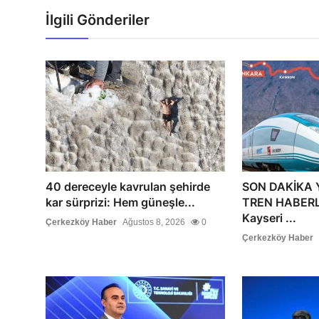
İlgili Gönderiler
40 dereceyle kavrulan şehirde
SON DAKİKA 
kar sürprizi: Hem güneşle...
TREN HABERLE
Kayseri ...
Çerkezköy Haber
Ağustos 8, 2026
0
Çerkezköy Haber