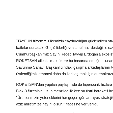
"TAYFUN füzemiz, ülkemizin caydırıcılığını güçlendiren stra
katkılar sunacak. Güçlü liderliği ve sarsılmaz desteği ile 
Cumhurbaşkanımız Sayın Recep Tayyip Erdoğan'a ekosiste
ROKETSAN ailesi olmak üzere bu başarıda emeği bulunan tüm
Savunma Sanayii Başkanlığındaki çalışma arkadaşlarımı te
üstlendiğimiz emaneti daha da ileri taşımak için durmaksı
ROKETSAN'dan yapılan paylaşımda da hipersonik hızlara
Blok-3 füzesinin, uzun menzilde ilk kez su üstü hareketli hed
"Ürünlerimizin yeteneklerini her geçen gün artırıyor, strat
aziz milletimize hayırlı olsun." ifadesine yer verildi.