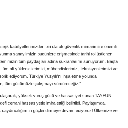
tejik kabiliyetlerimizden biri olarak güvenlik mimarimize önemli
savunma sanayiimizin bugünlere erişmesinde tarihi rol üstlenen
mimizin tüm paydaşları adına şükranlarımı sunuyorum. Başta
 alt yüklenicilerimizi, mühendislerimizi, teknisyenlerimizi ve
brik ediyorum. Türkiye Yüzyılı’nı inşa etme yolunda
zın, tüm gücümüzle çalışmayı sürdüreceğiz."
 ulaşarak, yüksek vuruş gücü ve hassasiyet sunan TAYFUN
efi cerrahi hassasiyetle imha ettiği belirtildi. Paylaşımda,
ejik caydırıcılığımızı güçlendirmeye devam ediyoruz! Ülkemize ve