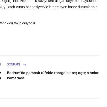
ak geliştirildi. Hipersonik seviyelere ulaşan seyir hızı sayesinde
, yüksek vuruş hassasiyetiyle istenmeyen hasar durumlarının
hrikleri takip ediyoruz
I
SONRAKI
:
Bodrum'da pompalı tüfekle rastgele ateş açtı; o anlar
ı
kamerada