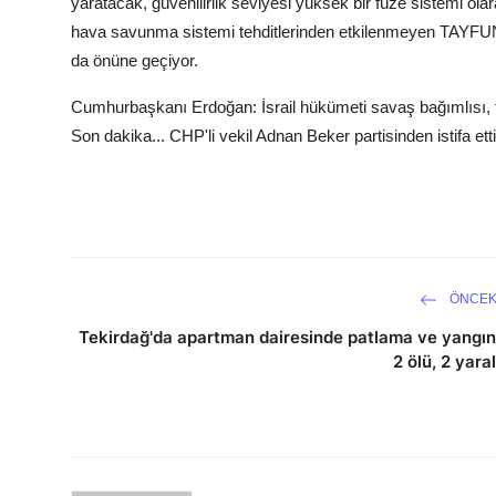
yaratacak, güvenilirlik seviyesi yüksek bir füze sistemi olar
hava savunma sistemi tehditlerinden etkilenmeyen TAYFUN
da önüne geçiyor.
Cumhurbaşkanı Erdoğan: İsrail hükümeti savaş bağımlısı, ta
Son dakika... CHP'li vekil Adnan Beker partisinden istifa etti
ÖNCEK
Tekirdağ'da apartman dairesinde patlama ve yangın
2 ölü, 2 yaral