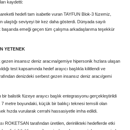
rı kaydetti:
areketli hedefi tam isabetle vuran TAYFUN Blok-3 füzemiz,
n ulaştığı seviyeyi bir kez daha gösterdi. Dünyada sayılı
itik başarıda emeği geçen tüm çalışma arkadaşlarıma teşekkür
AN YETENEK
 gezen insansız deniz aracına/gemiye hipersonik hızlara ulaşan
ıldığı test kapsamında hedef arayıcı başlıkla kilitlendi ve
ze tarafından denizdeki serbest gezen insansız deniz aracı/gemi
 bir balistik füzeye arayıcı başlık entegrasyonu gerçekleştirildi
 7 metre boyundaki, küçük bir balıkçı teknesi temsili olan
 hızda vurularak cerrahi hassasiyetle imha edildi.
sı ROKETSAN tarafından üretilen, derinlikteki hedeflerde etki