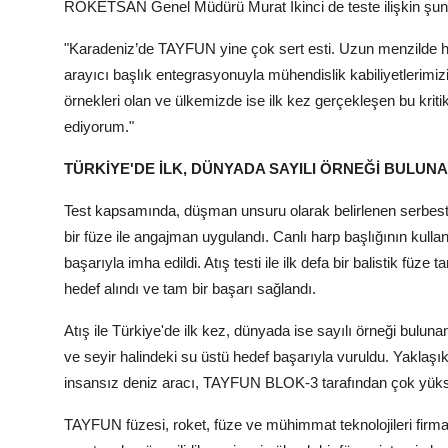
ROKETSAN Genel Müdürü Murat İkinci de teste ilişkin şunla
"Karadeniz’de TAYFUN yine çok sert esti. Uzun menzilde h
arayıcı başlık entegrasyonuyla mühendislik kabiliyetlerimizi
örnekleri olan ve ülkemizde ise ilk kez gerçekleşen bu kr
ediyorum."
TÜRKİYE'DE İLK, DÜNYADA SAYILI ÖRNEĞİ BULUN
Test kapsamında, düşman unsuru olarak belirlenen serbest
bir füze ile angajman uygulandı. Canlı harp başlığının kullan
başarıyla imha edildi. Atış testi ile ilk defa bir balistik fü
hedef alındı ve tam bir başarı sağlandı.
Atış ile Türkiye'de ilk kez, dünyada ise sayılı örneği bulunan
ve seyir halindeki su üstü hedef başarıyla vuruldu. Yaklaşık
insansız deniz aracı, TAYFUN BLOK-3 tarafından çok yüksek
TAYFUN füzesi, roket, füze ve mühimmat teknolojileri firma