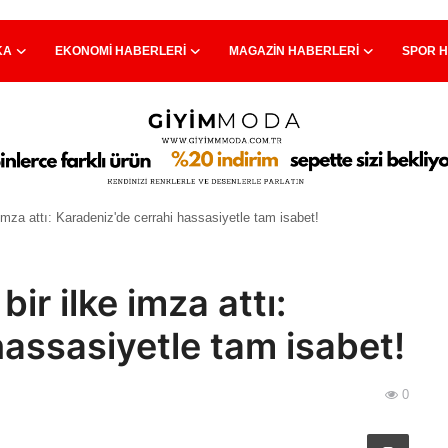
KA
EKONOMI HABERLERI
MAGAZIN HABERLERI
SPOR 
imza attı: Karadeniz'de cerrahi hassasiyetle tam isabet!
ir ilke imza attı:
hassasiyetle tam isabet!
0