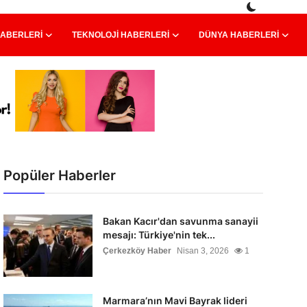
HABERLERI
TEKNOLOJI HABERLERI
DÜNYA HABERLERI
Popüler Haberler
Bakan Kacır'dan savunma sanayii
mesajı: Türkiye'nin tek...
Çerkezköy Haber
Nisan 3, 2026
1
Marmara’nın Mavi Bayrak lideri