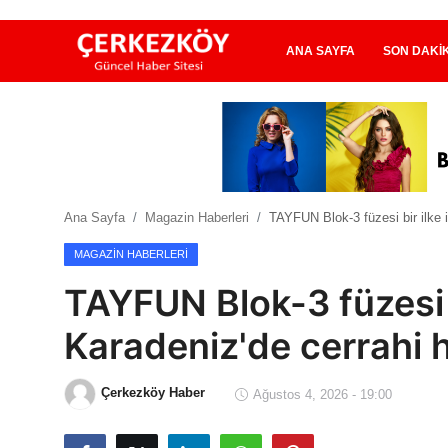
ANA SAYFA
SON DAKI
Ana Sayfa
Son Dakika
Ana Sayfa
Magazin Haberleri
TAYFUN Blok-3 füzesi bir ilke 
Ekonomi Haberleri
MAGAZIN HABERLERI
Magazin Haberleri
TAYFUN Blok-3 füzesi b
Spor Haberleri
Karadeniz'de cerrahi 
Teknoloji Haberleri
Çerkezköy Haber
Ağustos 4, 2026 - 19:00
Dünya Haberleri