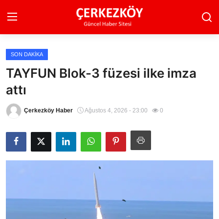
SON DAKIKA
Ana Sayfa
TAYFUN Blok-3 füzesi ilke imza
attı
Son Dakika
Ekonomi Haberleri
Çerkezköy Haber
Ağustos 4, 2026 - 23:00
0
Magazin Haberleri
Spor Haberleri
Teknoloji Haberleri
Dünya Haberleri