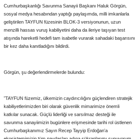
Cumhurbaşkanlığı Savunma Sanayii Başkanı Haluk Görgün,
sosyal medya hesabından yaptığı paylaşımda, milli imkanlarla
geliştirilen TAYFUN füzesinin BLOK-3 versiyonunun, uzun
menzilli hassas vuruş kabiliyetini daha da ileriye taşıyan test
atışında hareketli hedefi tam isabetle vurarak sahadaki başarısını
bir kez daha kanıtladığını bildirdi.
Görgün, şu değerlendirmelerde bulundu:
"TAYFUN füzemiz, ülkemizin caydırıcılığını güçlendiren stratejik
kabiliyetlerimizden biri olarak güvenlik mimarimize önemli
katkılar sunacak. Güçlü liderliği ve sarsılmaz desteği ile
savunma sanayiimizin bugünlere erişmesinde tarihi rol üstlenen
Cumhurbaşkanımız Sayın Recep Tayyip Erdoğan'a
ekosistemimizin tüm paydaşları adına şükranlarımı sunuyorum.