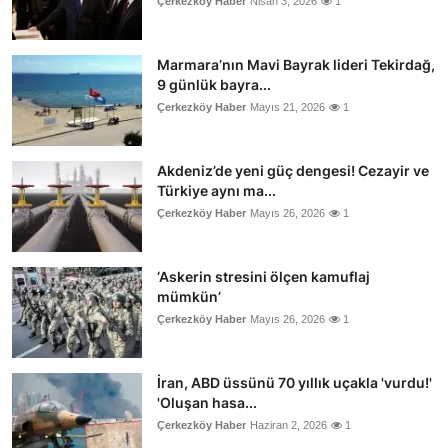
Çerkezköy Haber
Nisan 3, 2026
1
Marmara’nın Mavi Bayrak lideri Tekirdağ,
9 günlük bayra...
Çerkezköy Haber
Mayıs 21, 2026
1
Akdeniz’de yeni güç dengesi! Cezayir ve
Türkiye aynı ma...
Çerkezköy Haber
Mayıs 26, 2026
1
‘Askerin stresini ölçen kamuflaj
mümkün’
Çerkezköy Haber
Mayıs 26, 2026
1
İran, ABD üssünü 70 yıllık uçakla 'vurdu!'
'Oluşan hasa...
Çerkezköy Haber
Haziran 2, 2026
1