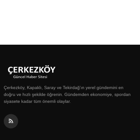
Çerkezköy, Kapaklı, Saray ve Tekirdağ'ın yerel gündemini en
doğru ve hızlı şekilde öğrenin. Gündemden ekonomiye, spordan
siyasete kadar tüm önemli olaylar.