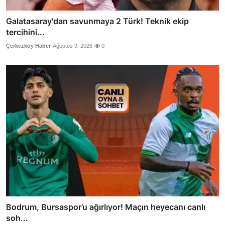
Galatasaray'dan savunmaya 2 Türk! Teknik ekip
tercihini...
Çerkezköy Haber
Ağustos 9, 2026
0
Bodrum, Bursaspor’u ağırlıyor! Maçın heyecanı canlı
soh...