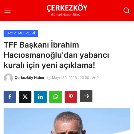
SPOR HABERLERI
Ana Sayfa
TFF Başkanı İbrahim
Hacıosmanoğlu'dan yabancı
Son Dakika
kuralı için yeni açıklama!
Ekonomi Haberleri
Çerkezköy Haber
Mayıs 30, 2026 - 23:00
0
Magazin Haberleri
Spor Haberleri
Teknoloji Haberleri
Dünya Haberleri