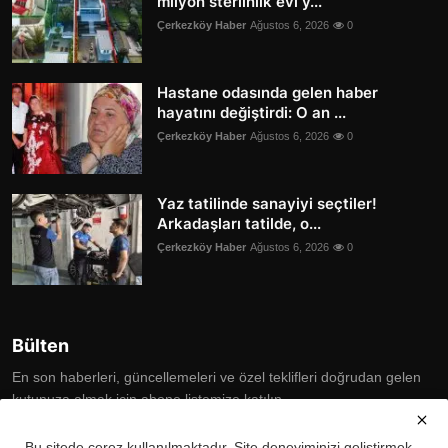
milyon sterlinlik evi y...
Çerkezköy Haber
Ağustos 6, 2026
0
Hastane odasında gelen haber
hayatını değiştirdi: O an ...
Çerkezköy Haber
Ağustos 6, 2026
0
Yaz tatilinde sanayiyi seçtiler!
Arkadaşları tatilde, o...
Çerkezköy Haber
Ağustos 6, 2026
0
Bülten
En son haberleri, güncellemeleri ve özel teklifleri doğrudan gelen
kutunuza almak için abone listemize katılın
Subscribe
Bu sitede çerez kullanılmaktadır. Site deneyiminizi geliştirmek