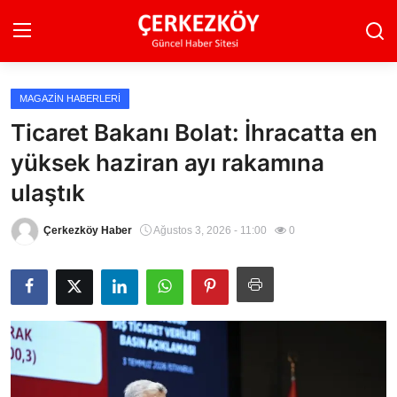
MAGAZIN HABERLERI
Ana Sayfa
Ticaret Bakanı Bolat: İhracatta en
yüksek haziran ayı rakamına
Son Dakika
ulaştık
Ekonomi Haberleri
Çerkezköy Haber
Ağustos 3, 2026 - 11:00
0
Magazin Haberleri
Spor Haberleri
Teknoloji Haberleri
Dünya Haberleri