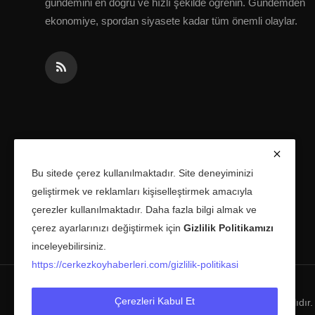
gündemini en doğru ve hızlı şekilde öğrenin. Gündemden
ekonomiye, spordan siyasete kadar tüm önemli olaylar.
Bu sitede çerez kullanılmaktadır. Site deneyiminizi
geliştirmek ve reklamları kişiselleştirmek amacıyla
çerezler kullanılmaktadır. Daha fazla bilgi almak ve
çerez ayarlarınızı değiştirmek için
Gizlilik Politikamızı
inceleyebilirsiniz.
https://cerkezkoyhaberleri.com/gizlilik-politikasi
Çerezleri Kabul Et
Copyright © 2025 Çerkezköy Haberleri Tüm Hakları Saklıdır.