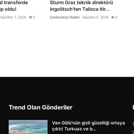
d transferde
Sturm Graz teknik direktörü
ip oldu!
Ingolitsch'ten Talisca itir...
Ağustos 7, 2026
0
Çerkezköy Haber
Ağustos 6, 2026
0
Trend Olan Gönderiler
Van Gölü'nün gizli güzelliği ortaya
çıktı! Turkuaz ve b...