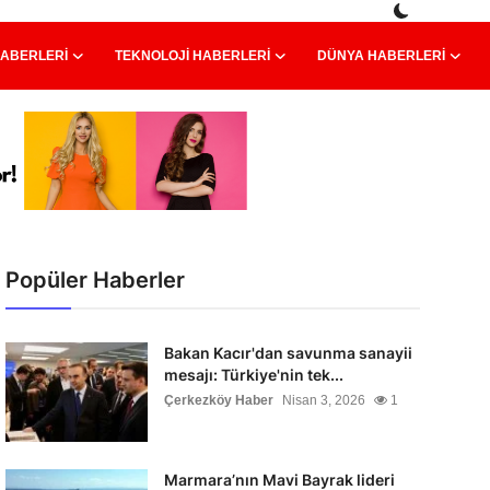
HABERLERI
TEKNOLOJI HABERLERI
DÜNYA HABERLERI
Popüler Haberler
Bakan Kacır'dan savunma sanayii
mesajı: Türkiye'nin tek...
Çerkezköy Haber
Nisan 3, 2026
1
Marmara’nın Mavi Bayrak lideri