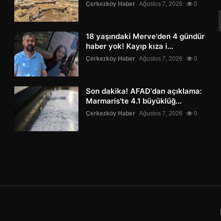
Çerkezköy Haber
Ağustos 7, 2026
0
18 yaşındaki Merve'den 4 gündür
haber yok! Kayıp kıza i...
Çerkezköy Haber
Ağustos 7, 2026
0
Son dakika! AFAD'dan açıklama:
Marmaris'te 4.1 büyüklüğ...
Çerkezköy Haber
Ağustos 7, 2026
0