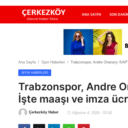
ANA SAYFA
SON DAKI
Ana Sayfa
Son Dakika
Ana Sayfa
Spor Haberleri
Trabzonspor, Andre Onana'yı KAP'a 
Ekonomi Haberleri
SPOR HABERLERI
Magazin Haberleri
Trabzonspor, Andre On
Spor Haberleri
İşte maaşı ve imza ücr
Teknoloji Haberleri
Çerkezköy Haber
Ağustos 4, 2026 - 03:00
Dünya Haberleri