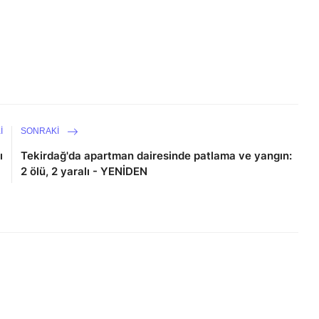
I
SONRAKI
ı
Tekirdağ'da apartman dairesinde patlama ve yangın:
2 ölü, 2 yaralı - YENİDEN