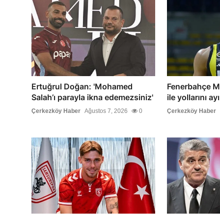
Ertuğrul Doğan: 'Mohamed
Fenerbahçe M
Salah’ı parayla ikna edemezsiniz'
ile yollarını ayı
Çerkezköy Haber
Ağustos 7, 2026
0
Çerkezköy Haber