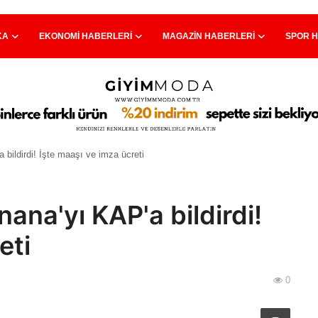
KA
EKONOMI HABERLERI
MAGAZIN HABERLERI
SPOR 
bildirdi! İşte maaşı ve imza ücreti
ana'yı KAP'a bildirdi!
eti
0