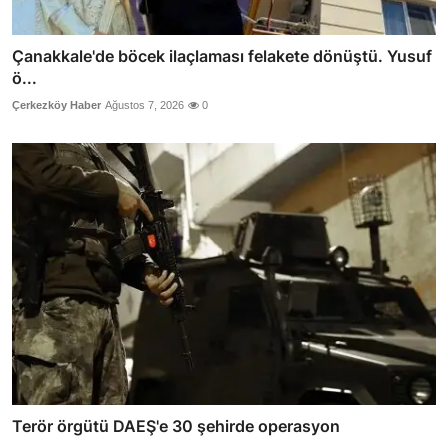
Çanakkale'de böcek ilaçlaması felakete dönüştü. Yusuf
ö...
Çerkezköy Haber
Ağustos 7, 2026
0
Terör örgütü DAEŞ'e 30 şehirde operasyon