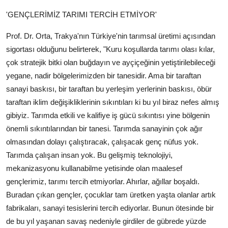
'GENÇLERİMİZ TARIMI TERCİH ETMİYOR'
Prof. Dr. Orta, Trakya'nın Türkiye'nin tarımsal üretimi açısından
sigortası olduğunu belirterek, "Kuru koşullarda tarımı olası kılar,
çok stratejik bitki olan buğdayın ve ayçiçeğinin yetiştirilebileceği
yegane, nadir bölgelerimizden bir tanesidir. Ama bir taraftan
sanayi baskısı, bir taraftan bu yerleşim yerlerinin baskısı, öbür
taraftan iklim değişikliklerinin sıkıntıları ki bu yıl biraz nefes almış
gibiyiz. Tarımda etkili ve kalifiye iş gücü sıkıntısı yine bölgenin
önemli sıkıntılarından bir tanesi. Tarımda sanayinin çok ağır
olmasından dolayı çalıştıracak, çalışacak genç nüfus yok.
Tarımda çalışan insan yok. Bu gelişmiş teknolojiyi,
mekanizasyonu kullanabilme yetisinde olan maalesef
gençlerimiz, tarımı tercih etmiyorlar. Ahırlar, ağıllar boşaldı.
Buradan çıkan gençler, çocuklar tam üretken yaşta olanlar artık
fabrikaları, sanayi tesislerini tercih ediyorlar. Bunun ötesinde bir
de bu yıl yaşanan savaş nedeniyle girdiler de gübrede yüzde