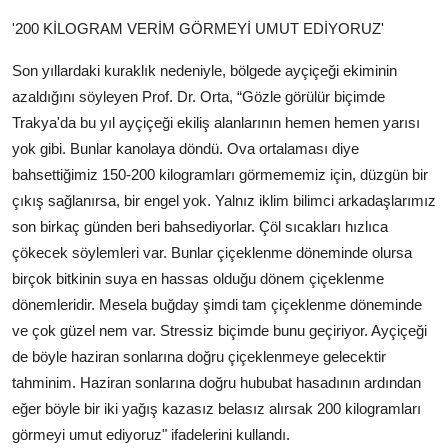
'200 KİLOGRAM VERİM GÖRMEYİ UMUT EDİYORUZ'
Son yıllardaki kuraklık nedeniyle, bölgede ayçiçeği ekiminin
azaldığını söyleyen Prof. Dr. Orta, “Gözle görülür biçimde
Trakya'da bu yıl ayçiçeği ekiliş alanlarının hemen hemen yarısı
yok gibi. Bunlar kanolaya döndü. Ova ortalaması diye
bahsettiğimiz 150-200 kilogramları görmememiz için, düzgün bir
çıkış sağlanırsa, bir engel yok. Yalnız iklim bilimci arkadaşlarımız
son birkaç günden beri bahsediyorlar. Çöl sıcakları hızlıca
çökecek söylemleri var. Bunlar çiçeklenme döneminde olursa
birçok bitkinin suya en hassas olduğu dönem çiçeklenme
dönemleridir. Mesela buğday şimdi tam çiçeklenme döneminde
ve çok güzel nem var. Stressiz biçimde bunu geçiriyor. Ayçiçeği
de böyle haziran sonlarına doğru çiçeklenmeye gelecektir
tahminim. Haziran sonlarına doğru hububat hasadının ardından
eğer böyle bir iki yağış kazasız belasız alırsak 200 kilogramları
görmeyi umut ediyoruz" ifadelerini kullandı.