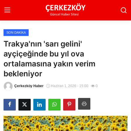
SON DAKIKA
Ana Sayfa
Trakya'nın 'sarı gelini'
ayçiçeğinde bu yıl ova
Son Dakika
ortalamasına yakın verim
Ekonomi Haberleri
bekleniyor
Magazin Haberleri
Çerkezköy Haber
Haziran 1, 2026 - 15:00
0
Spor Haberleri
Teknoloji Haberleri
Dünya Haberleri