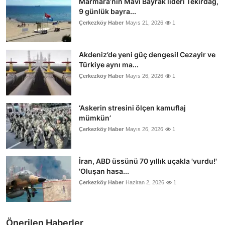
Marmara’nın Mavi Bayrak lideri Tekirdağ,
9 günlük bayra...
Çerkezköy Haber
Mayıs 21, 2026
1
Akdeniz’de yeni güç dengesi! Cezayir ve
Türkiye aynı ma...
Çerkezköy Haber
Mayıs 26, 2026
1
‘Askerin stresini ölçen kamuflaj
mümkün’
Çerkezköy Haber
Mayıs 26, 2026
1
İran, ABD üssünü 70 yıllık uçakla 'vurdu!'
'Oluşan hasa...
Çerkezköy Haber
Haziran 2, 2026
1
Önerilen Haberler