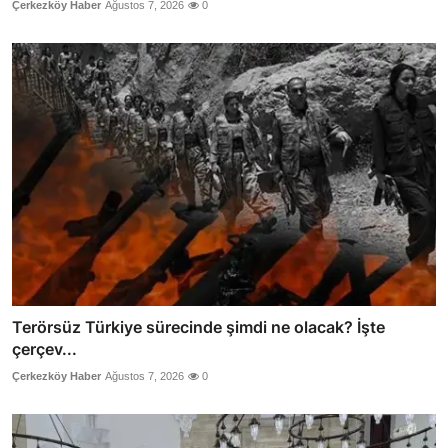
Çerkezköy Haber
Ağustos 7, 2026
0
Terörsüz Türkiye sürecinde şimdi ne olacak? İşte
çerçev...
Çerkezköy Haber
Ağustos 7, 2026
0