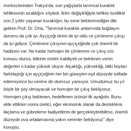
merkezlerinden Trakya'da, son yağışlarla tarımsal kuraklık
tehlikesinin azaldığını söyledi. İklim değişikliğiyle birlikte özellikle
son 2 yıldır yaşanan kuraklığın, bu sene beklenmediğini dile
getiren Prof. Dr. Orta, "Tarımsal kuraklık anlamında buğdayın
durumu da çok iyi. Ayçiçeği ekimi de iyi oldu ve çimlenme çıkışı
da iyi gidiyor. Çimlenme çıkışının ayçiçeğinde çok önemli bir
hadisesi var. Ne kadar homojen bir çimlenme ve çıkış söz
konusu olursa, bitkinin üretim kabiliyeti ve beklenen verim
değerleri o kadar yüksek oluyor. Alçaklığı, yüksekliği, bitki boyları
farklılaştığı için ayçiçeğinin her biri güneşten eşit düzeyde istifade
edemeyince bu verime de olumsuz yansıyor. Umudumuz bu yıl
böyle bir şey olmayacak ve homojen bir çıkış bekliyoruz.
Homojen çıkış beklenen, hedeflenen ürünün ilk ayağıdır. Bunu
elde ettikten sonra üretici, eğer ekonomik olarak da desteklenir,
ilaçlama ve gübreleme faaliyetlerini de gerçekleştirebilirse, önemli
düzeyde ova ortalamasına yakın verimler bekliyoruz" diye
konuştu.