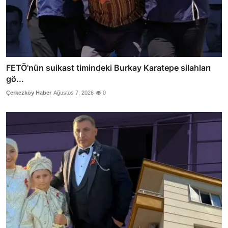
FETÖ'nün suikast timindeki Burkay Karatepe silahları
gö...
Çerkezköy Haber
Ağustos 7, 2026
0