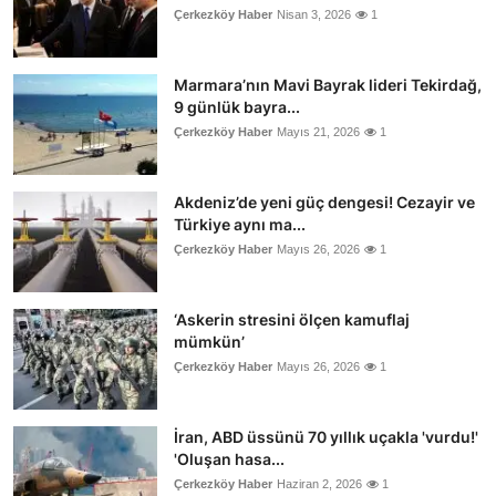
Çerkezköy Haber
Nisan 3, 2026
1
Marmara’nın Mavi Bayrak lideri Tekirdağ,
9 günlük bayra...
Çerkezköy Haber
Mayıs 21, 2026
1
Akdeniz’de yeni güç dengesi! Cezayir ve
Türkiye aynı ma...
Çerkezköy Haber
Mayıs 26, 2026
1
‘Askerin stresini ölçen kamuflaj
mümkün’
Çerkezköy Haber
Mayıs 26, 2026
1
İran, ABD üssünü 70 yıllık uçakla 'vurdu!'
'Oluşan hasa...
Çerkezköy Haber
Haziran 2, 2026
1