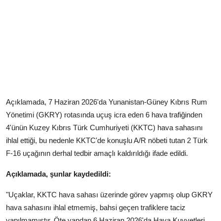
Açıklamada, 7 Haziran 2026'da Yunanistan-Güney Kıbrıs Rum
Yönetimi (GKRY) rotasında uçuş icra eden 6 hava trafiğinden
4'ünün Kuzey Kıbrıs Türk Cumhuriyeti (KKTC) hava sahasını
ihlal ettiği, bu nedenle KKTC'de konuşlu A/R nöbeti tutan 2 Türk
F-16 uçağının derhal tedbir amaçlı kaldırıldığı ifade edildi.
Açıklamada, şunlar kaydedildi:
"Uçaklar, KKTC hava sahası üzerinde görev yapmış olup GKRY
hava sahasını ihlal etmemiş, bahsi geçen trafiklere taciz
yapılmamıştır. Öte yandan 6 Haziran 2026'da Hava Kuvvetleri