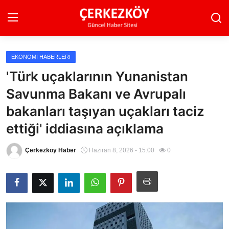
EKONOMI HABERLERI
Ana Sayfa
'Türk uçaklarının Yunanistan
Savunma Bakanı ve Avrupalı
Son Dakika
bakanları taşıyan uçakları taciz
Ekonomi Haberleri
ettiği' iddiasına açıklama
Magazin Haberleri
Çerkezköy Haber
Haziran 8, 2026 - 15:00
0
Spor Haberleri
Teknoloji Haberleri
Dünya Haberleri