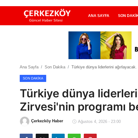
ANA SAYFA
SON DAKI
Ana Sayfa
Son Dakika
Ana Sayfa
Son Dakika
Türkiye dünya liderlerini ağırlayacak.
Ekonomi Haberleri
SON DAKIKA
Magazin Haberleri
Türkiye dünya liderler
Spor Haberleri
Zirvesi'nin programı be
Teknoloji Haberleri
Çerkezköy Haber
Ağustos 4, 2026 - 23:00
Dünya Haberleri