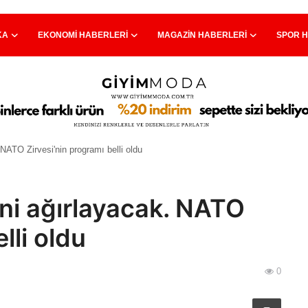
KA
EKONOMI HABERLERI
MAGAZIN HABERLERI
SPOR 
 NATO Zirvesi'nin programı belli oldu
ini ağırlayacak. NATO
lli oldu
0