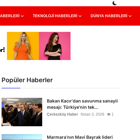
HABERLERI
TEKNOLOJI HABERLERI
DÜNYA HABERLERI
Popüler Haberler
Bakan Kacır'dan savunma sanayii
mesajı: Türkiye'nin tek...
Çerkezköy Haber
Nisan 3, 2026
1
Marmara’nın Mavi Bayrak lideri