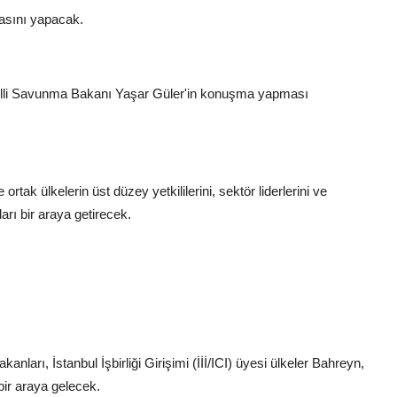
asını yapacak.
lli Savunma Bakanı Yaşar Güler'in konuşma yapması
 ülkelerin üst düzey yetkililerini, sektör liderlerini ve
arı bir araya getirecek.
nları, İstanbul İşbirliği Girişimi (İİİ/ICI) üyesi ülkeler Bahreyn,
 bir araya gelecek.