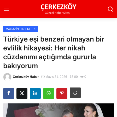
MAGAZIN HABERLERI
Ana Sayfa
Türkiye eşi benzeri olmayan bir
evlilik hikayesi: Her nikah
Son Dakika
cüzdanımı açtığımda gururla
Ekonomi Haberleri
bakıyorum
Magazin Haberleri
Çerkezköy Haber
Mayıs 31, 2026 - 15:00
0
Spor Haberleri
Teknoloji Haberleri
Dünya Haberleri