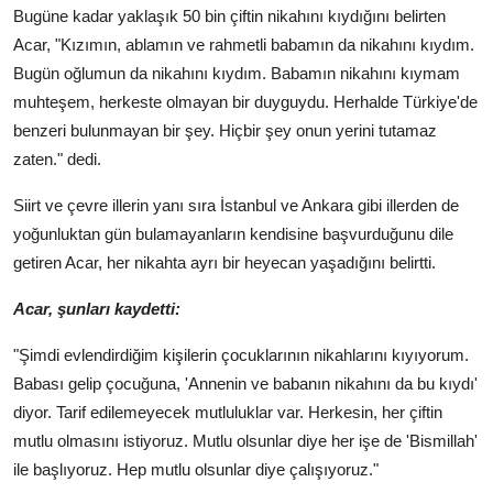
Bugüne kadar yaklaşık 50 bin çiftin nikahını kıydığını belirten
Acar, "Kızımın, ablamın ve rahmetli babamın da nikahını kıydım.
Bugün oğlumun da nikahını kıydım. Babamın nikahını kıymam
muhteşem, herkeste olmayan bir duyguydu. Herhalde Türkiye'de
benzeri bulunmayan bir şey. Hiçbir şey onun yerini tutamaz
zaten." dedi.
Siirt ve çevre illerin yanı sıra İstanbul ve Ankara gibi illerden de
yoğunluktan gün bulamayanların kendisine başvurduğunu dile
getiren Acar, her nikahta ayrı bir heyecan yaşadığını belirtti.
Acar, şunları kaydetti:
"Şimdi evlendirdiğim kişilerin çocuklarının nikahlarını kıyıyorum.
Babası gelip çocuğuna, 'Annenin ve babanın nikahını da bu kıydı'
diyor. Tarif edilemeyecek mutluluklar var. Herkesin, her çiftin
mutlu olmasını istiyoruz. Mutlu olsunlar diye her işe de 'Bismillah'
ile başlıyoruz. Hep mutlu olsunlar diye çalışıyoruz."