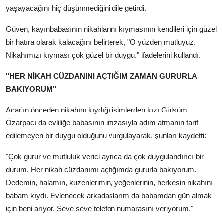
yaşayacağını hiç düşünmediğini dile getirdi.
Güven, kayınbabasının nikahlarını kıymasının kendileri için güzel
bir hatıra olarak kalacağını belirterek, "O yüzden mutluyuz.
Nikahımızı kıyması çok güzel bir duygu." ifadelerini kullandı.
"HER NİKAH CÜZDANINI AÇTIĞIM ZAMAN GURURLA
BAKIYORUM"
Acar'ın önceden nikahını kıydığı isimlerden kızı Gülsüm
Özarpacı da evliliğe babasının imzasıyla adım atmanın tarif
edilemeyen bir duygu olduğunu vurgulayarak, şunları kaydetti:
"Çok gurur ve mutluluk verici ayrıca da çok duygulandırıcı bir
durum. Her nikah cüzdanımı açtığımda gururla bakıyorum.
Dedemin, halamın, kuzenlerimin, yeğenlerinin, herkesin nikahını
babam kıydı. Evlenecek arkadaşlarım da babamdan gün almak
için beni arıyor. Seve seve telefon numarasını veriyorum."