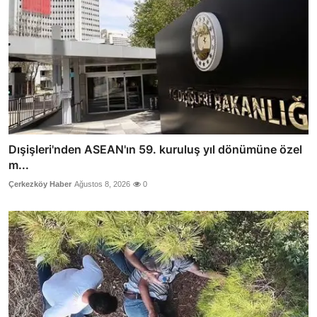
Dışişleri'nden ASEAN'ın 59. kuruluş yıl dönümüne özel
m...
Çerkezköy Haber
Ağustos 8, 2026
0