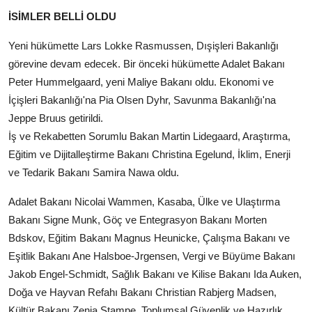
İSİMLER BELLİ OLDU
Yeni hükümette Lars Lokke Rasmussen, Dışişleri Bakanlığı
görevine devam edecek. Bir önceki hükümette Adalet Bakanı
Peter Hummelgaard, yeni Maliye Bakanı oldu. Ekonomi ve
İçişleri Bakanlığı'na Pia Olsen Dyhr, Savunma Bakanlığı'na
Jeppe Bruus getirildi.
İş ve Rekabetten Sorumlu Bakan Martin Lidegaard, Araştırma,
Eğitim ve Dijitalleştirme Bakanı Christina Egelund, İklim, Enerji
ve Tedarik Bakanı Samira Nawa oldu.
Adalet Bakanı Nicolai Wammen, Kasaba, Ülke ve Ulaştırma
Bakanı Signe Munk, Göç ve Entegrasyon Bakanı Morten
Bdskov, Eğitim Bakanı Magnus Heunicke, Çalışma Bakanı ve
Eşitlik Bakanı Ane Halsboe-Jrgensen, Vergi ve Büyüme Bakanı
Jakob Engel-Schmidt, Sağlık Bakanı ve Kilise Bakanı Ida Auken,
Doğa ve Hayvan Refahı Bakanı Christian Rabjerg Madsen,
Kültür Bakanı Zenia Stampe, Toplumsal Güvenlik ve Hazırlık