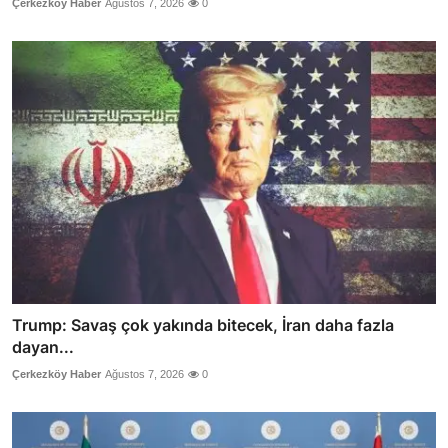
Çerkezköy Haber
Ağustos 7, 2026
0
Trump: Savaş çok yakında bitecek, İran daha fazla
dayan...
Çerkezköy Haber
Ağustos 7, 2026
0