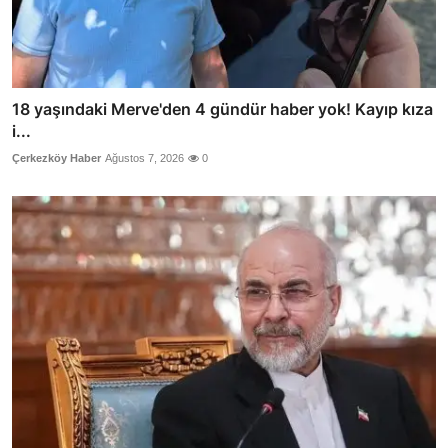
18 yaşındaki Merve'den 4 gündür haber yok! Kayıp kıza
i...
Çerkezköy Haber
Ağustos 7, 2026
0