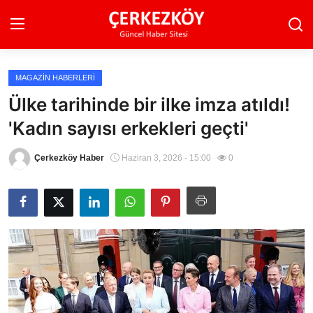
MAGAZIN HABERLERI
Ana Sayfa
Ülke tarihinde bir ilke imza atıldı!
'Kadın sayısı erkekleri geçti'
Son Dakika
Ekonomi Haberleri
Çerkezköy Haber
Haziran 3, 2026 - 15:00
0
Magazin Haberleri
Spor Haberleri
Teknoloji Haberleri
Dünya Haberleri