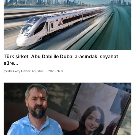
Türk şirket, Abu Dabi ile Dubai arasındaki seyahat
süre...
Çerkezköy Haber
Ağustos 6, 2026
0