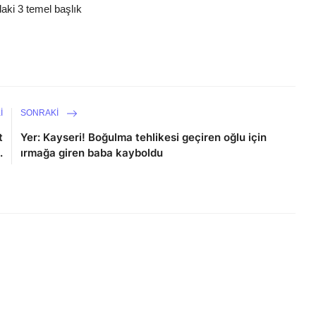
daki 3 temel başlık
I
SONRAKI
t
Yer: Kayseri! Boğulma tehlikesi geçiren oğlu için
.
ırmağa giren baba kayboldu