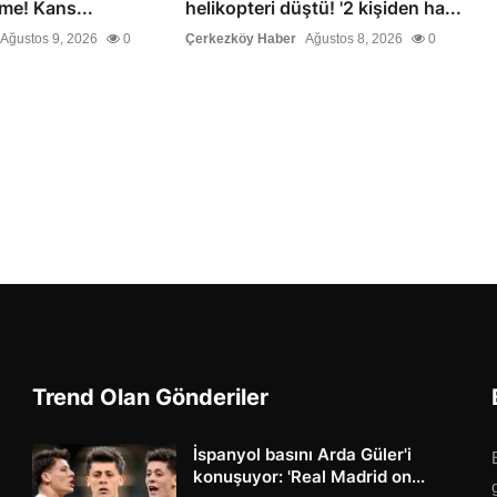
işme! Kans...
helikopteri düştü! '2 kişiden ha...
Ağustos 9, 2026
0
Çerkezköy Haber
Ağustos 8, 2026
0
Trend Olan Gönderiler
İspanyol basını Arda Güler'i
konuşuyor: 'Real Madrid on...