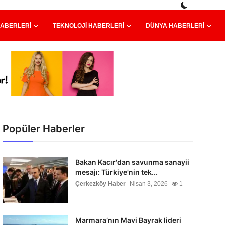
HABERLERI
TEKNOLOJI HABERLERI
DÜNYA HABERLERI
Popüler Haberler
Bakan Kacır'dan savunma sanayii
mesajı: Türkiye'nin tek...
Çerkezköy Haber
Nisan 3, 2026
1
Marmara’nın Mavi Bayrak lideri