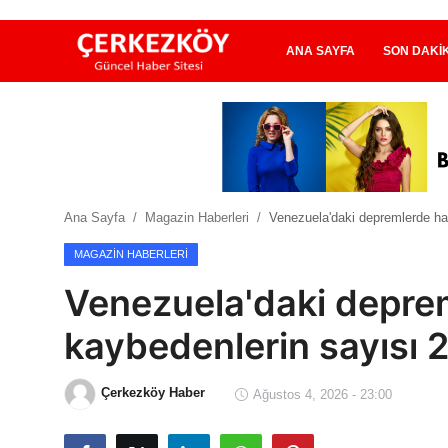
ANA SAYFA
SON DAKI
Ana Sayfa
Son Dakika
Ana Sayfa
Magazin Haberleri
Venezuela'daki depremlerde hay
Ekonomi Haberleri
MAGAZIN HABERLERI
Magazin Haberleri
Venezuela'daki deprem
Spor Haberleri
kaybedenlerin sayısı 2
Teknoloji Haberleri
Çerkezköy Haber
Ağustos 4, 2026 - 23:00
Dünya Haberleri