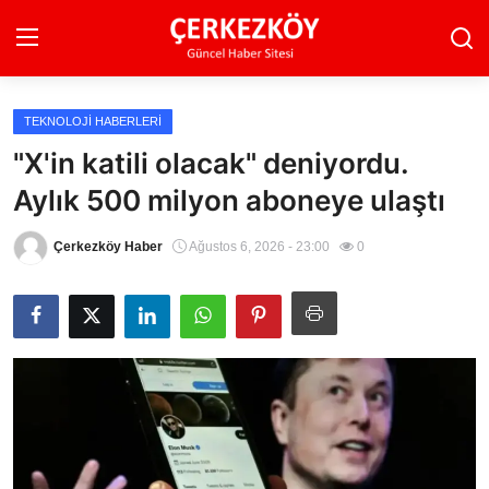
TEKNOLOJI HABERLERI
Ana Sayfa
"X'in katili olacak" deniyordu.
Aylık 500 milyon aboneye ulaştı
Son Dakika
Ekonomi Haberleri
Çerkezköy Haber
Ağustos 6, 2026 - 23:00
0
Magazin Haberleri
Spor Haberleri
Teknoloji Haberleri
Dünya Haberleri