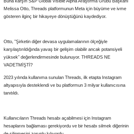
Buna karşın S&P Global Visible Alpha Araştırma Grubu Başkanı
Melissa Otto, Threads platformunun Meta için büyüme ve ivme
gösteren ilginç bir hikayeye dönüştüğünü kaydediyor.
Otto, "Şirketin diğer devasa uygulamalarının ölçeğiyle
karşılaştırıldığında yavaş bir gelişim olabilir ancak potansiyeli
yüksek" değerlendirmesinde bulunuyor.
THREADS NE
VADETMİŞTİ?
2023 yılında kullanıma sunulan Threads, ilk etapta Instagram
altyapısıyla desteklendi ve bu platformun 3 milyar kullanıcısına
tanıtıldı.
Kullanıcıların Threads hesabı açabilmesi için Instagram
hesaplarını bağlaması gerekiyordu ve bir hesabı silmek diğerinin
de silinmesini zorunlu kılıyordu.