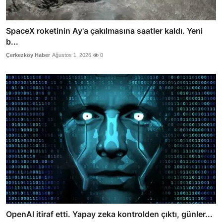
SpaceX roketinin Ay'a çakılmasına saatler kaldı. Yeni
b...
Çerkezköy Haber
Ağustos 1, 2026
0
OpenAI itiraf etti. Yapay zeka kontrolden çıktı, günler...