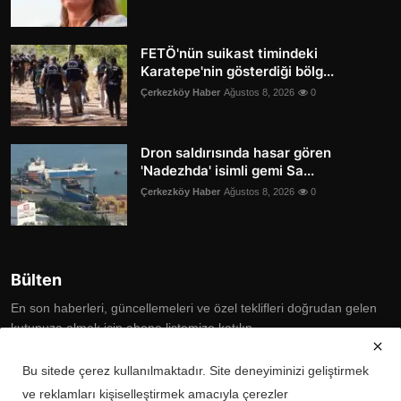
FETÖ'nün suikast timindeki
Karatepe'nin gösterdiği bölg...
Çerkezköy Haber
Ağustos 8, 2026
0
Dron saldırısında hasar gören
'Nadezhda' isimli gemi Sa...
Çerkezköy Haber
Ağustos 8, 2026
0
Bülten
En son haberleri, güncellemeleri ve özel teklifleri doğrudan gelen
kutunuza almak için abone listemize katılın
Subscribe
Bu sitede çerez kullanılmaktadır. Site deneyiminizi geliştirmek
ve reklamları kişiselleştirmek amacıyla çerezler