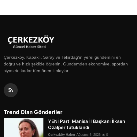
Çerkezköy, Kapaklı, Saray ve Tekirdağ'ın yerel gündemini en
doğru ve hızlı şekilde öğrenin. Gündemden ekonomiye, spordan
siyasete kadar tüm önemli olaylar.
Trend Olan Gönderiler
YENİ Parti Manisa İl Başkanı İlksen
Özalper tutuklandı
Çerkezköy Haber
Ağustos 8, 2026
0