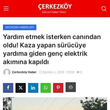
EKONOMI HABERLERI
Ana Sayfa
Yardım etmek isterken canından
oldu! Kaza yapan sürücüye
Son Dakika
yardıma giden genç elektrik
Ekonomi Haberleri
akımına kapıldı
Magazin Haberleri
Çerkezköy Haber
Ağustos 1, 2026 - 03:00
0
Spor Haberleri
Teknoloji Haberleri
Dünya Haberleri