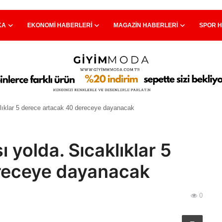
KA
EKONOMI HABERLERI
MAGAZIN HABERLERI
SPOR 
klıklar 5 derece artacak 40 dereceye dayanacak
 yolda. Sıcaklıklar 5
receye dayanacak
0