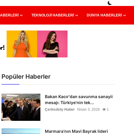
HABERLERI
TEKNOLOJI HABERLERI
DÜNYA HABERLERI
Popüler Haberler
Bakan Kacır'dan savunma sanayii
mesajı: Türkiye'nin tek...
Çerkezköy Haber
Nisan 3, 2026
1
Marmara’nın Mavi Bayrak lideri