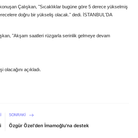
e konuşan Çalışkan, "Sıcaklıklar bugüne göre 5 derece yükselmiş
erecelere doğru bir yükseliş olacak." dedi.
İSTANBUL'DA
şkan, "Akşam saatleri rüzgarla serinlik gelmeye devam
i olacağını açıkladı.
I
SONRAKI
i
Özgür Özel'den İmamoğlu'na destek