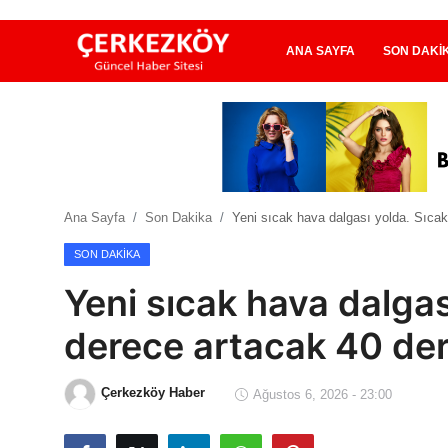
ANA SAYFA
SON DAKI
Ana Sayfa
Son Dakika
Ana Sayfa
Son Dakika
Yeni sıcak hava dalgası yolda. Sıca
Ekonomi Haberleri
SON DAKIKA
Magazin Haberleri
Yeni sıcak hava dalgası
Spor Haberleri
derece artacak 40 de
Teknoloji Haberleri
Çerkezköy Haber
Ağustos 6, 2026 - 23:00
Dünya Haberleri