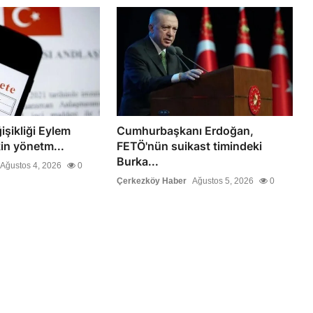
işikliği Eylem
Cumhurbaşkanı Erdoğan,
kin yönetm...
FETÖ'nün suikast timindeki
Burka...
Ağustos 4, 2026
0
Çerkezköy Haber
Ağustos 5, 2026
0