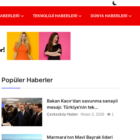
HABERLERI
TEKNOLOJI HABERLERI
DÜNYA HABERLERI
Popüler Haberler
Bakan Kacır'dan savunma sanayii
mesajı: Türkiye'nin tek...
Çerkezköy Haber
Nisan 3, 2026
1
Marmara’nın Mavi Bayrak lideri