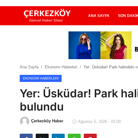
ANA SAYFA
SON DAKI
Ana Sayfa
Son Dakika
Ana Sayfa
Ekonomi Haberleri
Yer: Üsküdar! Park halindeki 
Ekonomi Haberleri
EKONOMI HABERLERI
Magazin Haberleri
Yer: Üsküdar! Park ha
Spor Haberleri
bulundu
Teknoloji Haberleri
Çerkezköy Haber
Ağustos 5, 2026 - 03:00
Dünya Haberleri