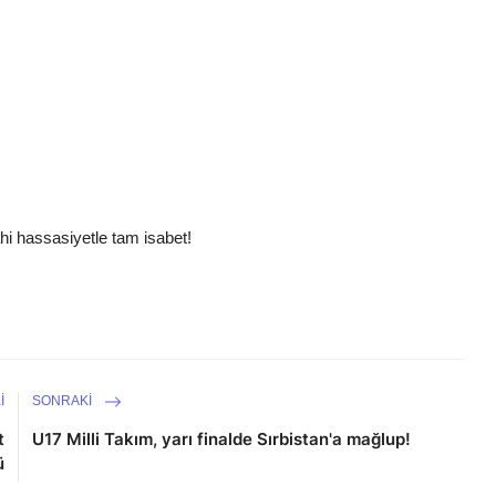
hi hassasiyetle tam isabet!
I
SONRAKI
t
U17 Milli Takım, yarı finalde Sırbistan'a mağlup!
ü