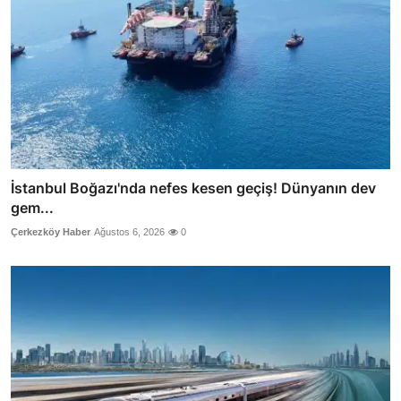
İstanbul Boğazı'nda nefes kesen geçiş! Dünyanın dev
gem...
Çerkezköy Haber
Ağustos 6, 2026
0