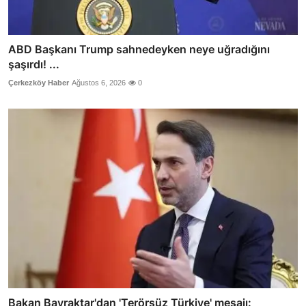
ABD Başkanı Trump sahnedeyken neye uğradığını
şaşırdı! ...
Çerkezköy Haber
Ağustos 6, 2026
0
Bakan Bayraktar'dan 'Terörsüz Türkiye' mesajı: