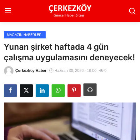
MAGAZIN HABERLERI
Ana Sayfa
Yunan şirket haftada 4 gün
çalışma uygulamasını deneyecek!
Son Dakika
Ekonomi Haberleri
Çerkezköy Haber
Haziran 30, 2026 - 19:00
0
Magazin Haberleri
Spor Haberleri
Teknoloji Haberleri
Dünya Haberleri