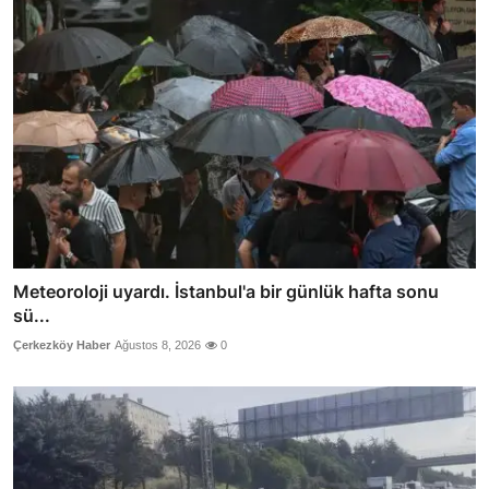
Meteoroloji uyardı. İstanbul'a bir günlük hafta sonu
sü...
Çerkezköy Haber
Ağustos 8, 2026
0