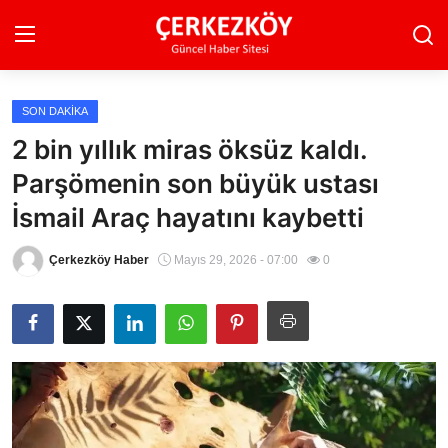
SON DAKIKA
Ana Sayfa
2 bin yıllık miras öksüz kaldı.
Parşömenin son büyük ustası
Son Dakika
İsmail Araç hayatını kaybetti
Ekonomi Haberleri
Çerkezköy Haber
Mayıs 29, 2026 - 07:00
0
Magazin Haberleri
Spor Haberleri
Teknoloji Haberleri
Dünya Haberleri