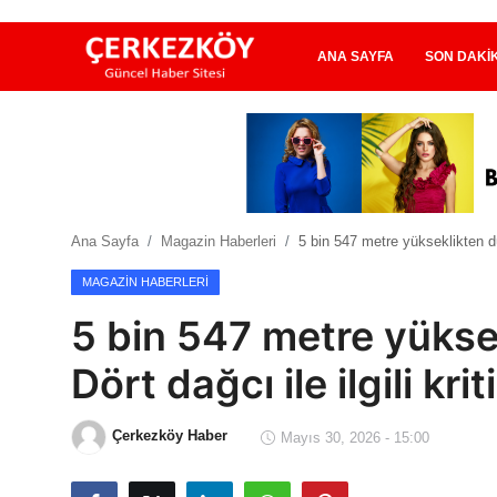
ANA SAYFA
SON DAKI
Ana Sayfa
Son Dakika
Ana Sayfa
Magazin Haberleri
5 bin 547 metre yükseklikten düş
Ekonomi Haberleri
MAGAZIN HABERLERI
Magazin Haberleri
5 bin 547 metre yükse
Spor Haberleri
Dört dağcı ile ilgili kri
Teknoloji Haberleri
Çerkezköy Haber
Mayıs 30, 2026 - 15:00
Dünya Haberleri