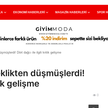
KA
EKONOMI HABERLERI
MAGAZIN HABERLERI
SPOR 
müşlerdi! Dört dağcı ile ilgili kritik gelişme
klikten düşmüşlerdi!
tik gelişme
0