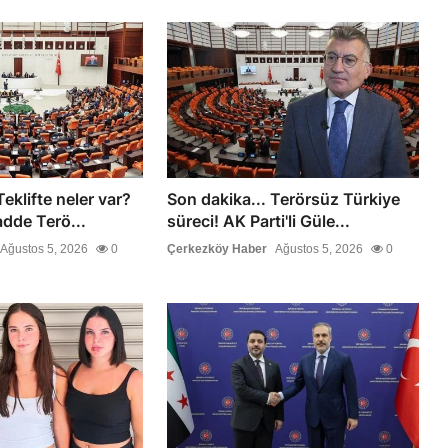
Teklifte neler var?
Son dakika... Terörsüz Türkiye
dde Terö...
süreci! AK Parti'li Güle...
Ağustos 5, 2026
0
Çerkezköy Haber
Ağustos 5, 2026
0