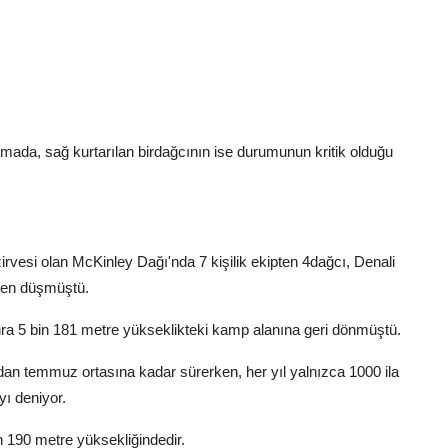
lamada, sağ kurtarılan birdağcının ise durumunun kritik olduğu
vesi olan McKinley Dağı'nda 7 kişilik ekipten 4dağcı, Denali
yken düşmüştü.
nra 5 bin 181 metre yükseklikteki kamp alanına geri dönmüştü.
an temmuz ortasına kadar sürerken, her yıl yalnızca 1000 ila
ı deniyor.
n 190 metre yüksekliğindedir.