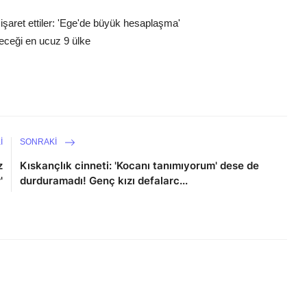
işaret ettiler: 'Ege'de büyük hesaplaşma'
leceği en ucuz 9 ülke
I
SONRAKI
z
Kıskançlık cinneti: 'Kocanı tanımıyorum' dese de
'
durduramadı! Genç kızı defalarc...