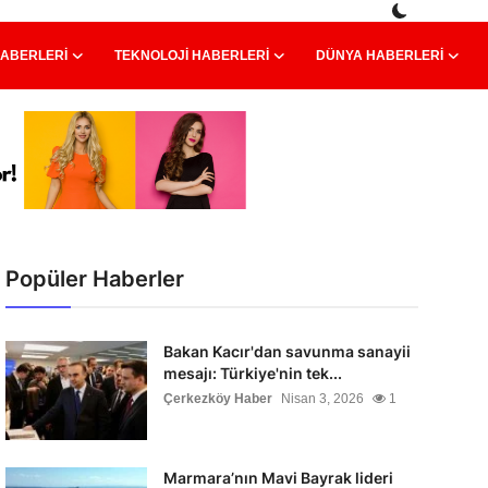
HABERLERI
TEKNOLOJI HABERLERI
DÜNYA HABERLERI
Popüler Haberler
Bakan Kacır'dan savunma sanayii
mesajı: Türkiye'nin tek...
Çerkezköy Haber
Nisan 3, 2026
1
Marmara’nın Mavi Bayrak lideri