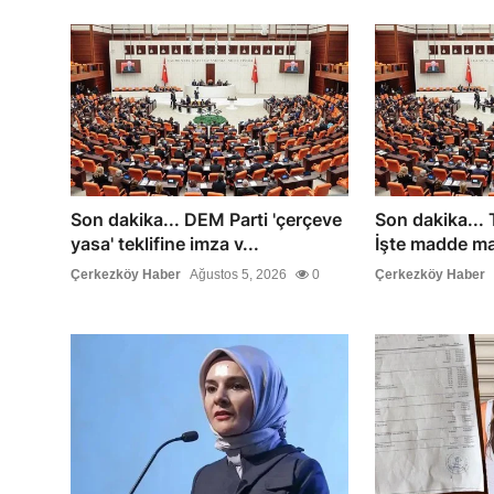
Son dakika... DEM Parti 'çerçeve
Son dakika... 
yasa' teklifine imza v...
İşte madde ma
Çerkezköy Haber
Ağustos 5, 2026
0
Çerkezköy Haber