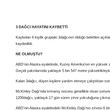
3 DAĞCI HAYATINI KAYBETTİ
Kaybolan 4 kişilik gruptaki 3dağcının öldüğü belirtilen açık
kaydedildi.
NE OLMUŞTU?
ABD'nin Alaska eyaletinde, Kuzey Amerika'nın en yüksek zir
Geçidi yakınlarında yaklaşık 5 bin 547 metre yükseklikte
Kalan 3dağcı, düşen kişilere yardım etmeye çalıştıktan so
McKinley Dağı'nda tırmanış sezonu genellikle nisan sonund
1200dağcı, yaklaşık 17 gün süren zirve yolculuğuna çıkmay
ABD'nin Alaska eyaletindeki McKinley Dağı'nın zirvesi 6 bi