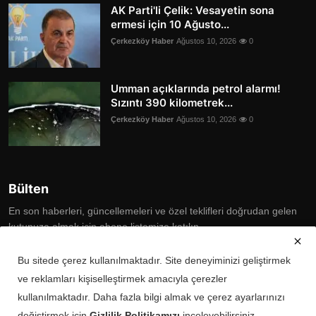
AK Parti'li Çelik: Vesayetin sona
ermesi için 10 Ağusto...
Çerkezköy Haber
Ağustos 10, 2026
0
Umman açıklarında petrol alarmı!
Sızıntı 390 kilometrek...
Çerkezköy Haber
Ağustos 10, 2026
0
Bülten
En son haberleri, güncellemeleri ve özel teklifleri doğrudan gelen
kutunuza almak için abone listemize katılın
Subscribe
Bu sitede çerez kullanılmaktadır. Site deneyiminizi geliştirmek
ve reklamları kişiselleştirmek amacıyla çerezler
kullanılmaktadır. Daha fazla bilgi almak ve çerez ayarlarınızı
değiştirmek için
Gizlilik Politikamızı
inceleyebilirsiniz.