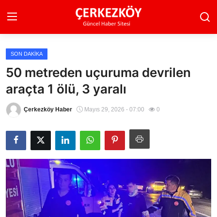
SON DAKIKA
Ana Sayfa
50 metreden uçuruma devrilen
araçta 1 ölü, 3 yaralı
Son Dakika
Ekonomi Haberleri
Çerkezköy Haber
Mayıs 29, 2026 - 07:00
0
Magazin Haberleri
Spor Haberleri
Teknoloji Haberleri
Dünya Haberleri