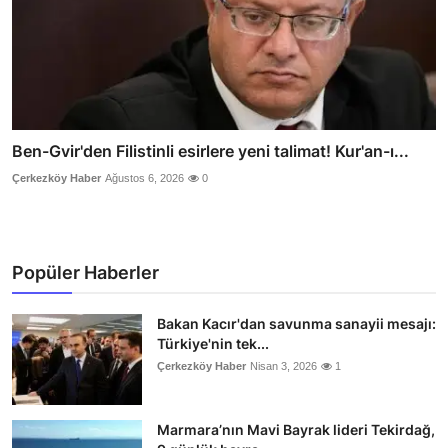
Ben-Gvir'den Filistinli esirlere yeni talimat! Kur'an-ı...
Çerkezköy Haber
Ağustos 6, 2026
0
Popüler Haberler
Bakan Kacır'dan savunma sanayii mesajı:
Türkiye'nin tek...
Çerkezköy Haber
Nisan 3, 2026
1
Marmara’nın Mavi Bayrak lideri Tekirdağ,