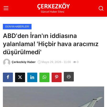
DÜNYA HABERLERI
Ana Sayfa
ABD'den İran'ın iddiasına
yalanlama! 'Hiçbir hava aracımız
Son Dakika
düşürülmedi'
Ekonomi Haberleri
Çerkezköy Haber
Mayıs 29, 2026 - 11:00
0
Magazin Haberleri
Spor Haberleri
Teknoloji Haberleri
Dünya Haberleri