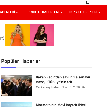
HABERLERI
TEKNOLOJI HABERLERI
DÜNYA HABERLERI
Popüler Haberler
Bakan Kacır'dan savunma sanayii
mesajı: Türkiye'nin tek...
Çerkezköy Haber
Nisan 3, 2026
1
Marmara’nın Mavi Bayrak lideri