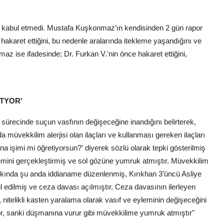
rı kabul etmedi. Mustafa Kuşkonmaz’ın kendisinden 2 gün rapor
karet ettiğini, bu nedenle aralarında itekleme yaşandığını ve
ise ifadesinde; Dr. Furkan V.'nin önce hakaret ettiğini,
TYOR'
recinde suçun vasfının değişeceğine inandığını belirterek,
a müvekkilim alerjisi olan ilaçları ve kullanması gereken ilaçları
bana işimi mi öğretiyorsun?' diyerek sözlü olarak tepki gösterilmiş
emini gerçekleştirmiş ve sol gözüne yumruk atmıştır. Müvekkilim
kkında şu anda iddianame düzenlenmiş, Kırıkhan 3’üncü Asliye
dilmiş ve ceza davası açılmıştır. Ceza davasının ilerleyen
nitelikli kasten yaralama olarak vasıf ve eyleminin değişeceğini
, sanki düşmanına vurur gibi müvekkilime yumruk atmıştır"