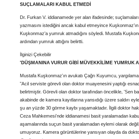
SUÇLAMALARI KABUL ETMEDİ
Dr. Furkan V. iddianamede yer alan ifadesinde; suçlamala
yazmasını istediğini ancak kabul etmeyince Kuşkonmaz’ın ha
Kuşkonmaz’a yumruk atmadığını söyledi. Mustafa Kuşkonmaz 
ardından yumruk attığını belirtti.
İlginizi Çekebilir
'DÜŞMANINA VURUR GİBİ MÜVEKKİLİME YUMRUK A
Mustafa Kuşkonmaz'ın avukatı Çağrı Kuyumcu, yargılama sü
"Acil serviste görevli olan doktor muayenesini yaptığı esnad
belirtmiştir. Görevli olan doktor tarafından öncelikle, 'Sen 
akabinde de kamera kayıtlarına yansıdığı üzere saldırı eyl
şu an yüzde 30 görme kaybı yaşamaktadır. İlgili doktor ha
Ceza Mahkemesi'nde iddianamesi basit yaralamadan kabul e
aşamalarında suçun basit yaralamadan eylemi olarak değil, 
umuyoruz. Kamera görüntülerine yansıyan olayda da doktor