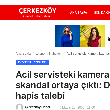
ANA SAYFA
SON DAKI
Ana Sayfa
Son Dakika
Ana Sayfa
Ekonomi Haberleri
Acil servisteki kamera kayıtlar
Ekonomi Haberleri
EKONOMI HABERLERI
Magazin Haberleri
Acil servisteki kamera 
Spor Haberleri
skandal ortaya çıktı: 
Teknoloji Haberleri
hapis talebi
Dünya Haberleri
Çerkezköy Haber
Mayıs 29, 2026 - 11:00