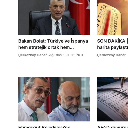
Bakan Bolat: Türkiye ve İspanya
SON DAKİKA | 
hem stratejik ortak hem...
harita paylaştı
Çerkezköy Haber
Ağustos 5, 2026
0
Çerkezköy Haber
Etimesgut Belediyesi'ne
AFAD duyurd