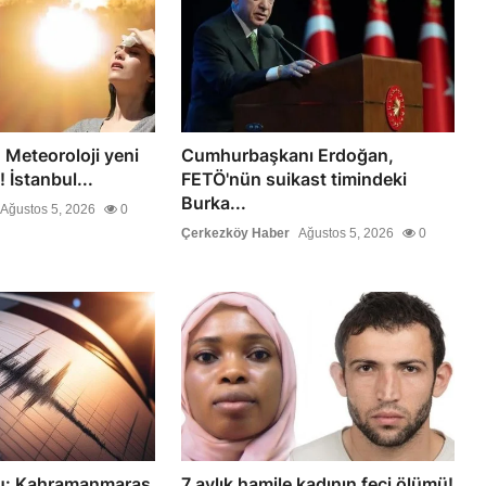
Meteoroloji yeni
Cumhurbaşkanı Erdoğan,
! İstanbul...
FETÖ'nün suikast timindeki
Burka...
Ağustos 5, 2026
0
Çerkezköy Haber
Ağustos 5, 2026
0
u: Kahramanmaraş
7 aylık hamile kadının feci ölümü!