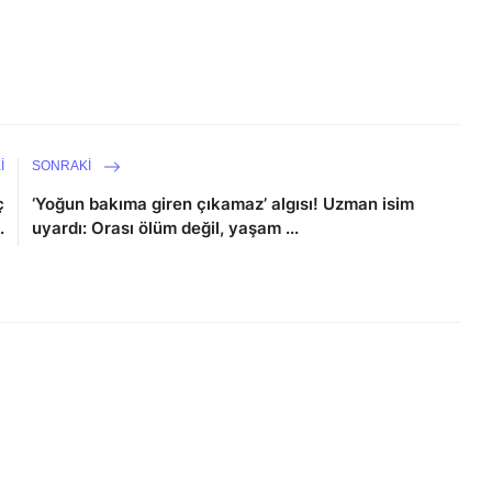
I
SONRAKI
ç
‘Yoğun bakıma giren çıkamaz’ algısı! Uzman isim
.
uyardı: Orası ölüm değil, yaşam ...