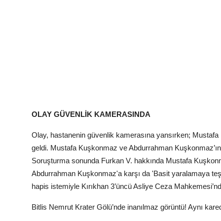
OLAY GÜVENLİK KAMERASINDA
Olay, hastanenin güvenlik kamerasına yansırken; Mustaf
geldi. Mustafa Kuşkonmaz ve Abdurrahman Kuşkonmaz’ın şi
Soruşturma sonunda Furkan V. hakkında Mustafa Kuşkonmaz
Abdurrahman Kuşkonmaz'a karşı da 'Basit yaralamaya teşe
hapis istemiyle Kırıkhan 3’üncü Asliye Ceza Mahkemesi’nd
Bitlis Nemrut Krater Gölü’nde inanılmaz görüntü! Aynı ka