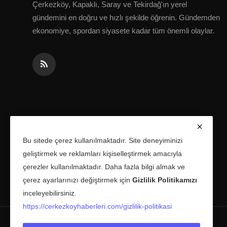
Çerkezköy, Kapaklı, Saray ve Tekirdağ'ın yerel
gündemini en doğru ve hızlı şekilde öğrenin. Gündemden
ekonomiye, spordan siyasete kadar tüm önemli olaylar.
Bu sitede çerez kullanılmaktadır. Site deneyiminizi
geliştirmek ve reklamları kişiselleştirmek amacıyla
çerezler kullanılmaktadır. Daha fazla bilgi almak ve
çerez ayarlarınızı değiştirmek için
Gizlilik Politikamızı
inceleyebilirsiniz.
https://cerkezkoyhaberleri.com/gizlilik-politikasi