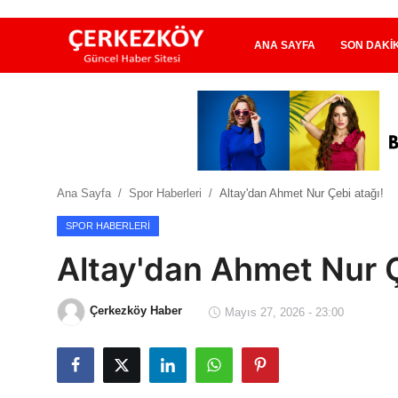
ANA SAYFA
SON DAKI
Ana Sayfa
Son Dakika
Ana Sayfa
Spor Haberleri
Altay'dan Ahmet Nur Çebi atağı!
Ekonomi Haberleri
SPOR HABERLERI
Magazin Haberleri
Altay'dan Ahmet Nur Ç
Spor Haberleri
Çerkezköy Haber
Mayıs 27, 2026 - 23:00
Teknoloji Haberleri
Dünya Haberleri