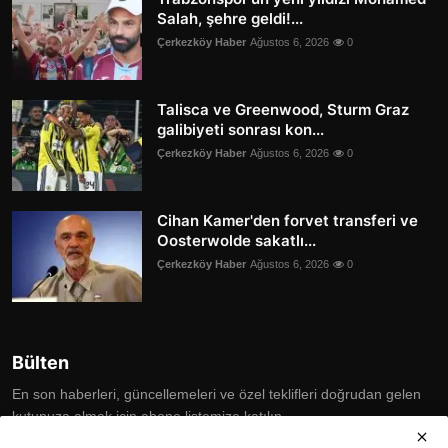
Salah, şehre geldi!...
Çerkezköy Haber
Ağustos 6, 2026
0
Talisca ve Greenwood, Sturm Graz
galibiyeti sonrası kon...
Çerkezköy Haber
Ağustos 6, 2026
0
Cihan Kamer'den forvet transferi ve
Oosterwolde sakatlı...
Çerkezköy Haber
Ağustos 6, 2026
0
Bülten
En son haberleri, güncellemeleri ve özel teklifleri doğrudan gelen
kutunuza almak için abone listemize katılın