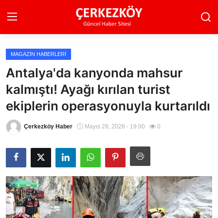
MAGAZIN HABERLERI
Ana Sayfa
Antalya'da kanyonda mahsur
kalmıştı! Ayağı kırılan turist
Son Dakika
ekiplerin operasyonuyla kurtarıldı
Ekonomi Haberleri
Çerkezköy Haber
Mayıs 28, 2026 - 19:00
0
Magazin Haberleri
Spor Haberleri
Teknoloji Haberleri
Dünya Haberleri