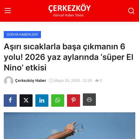
DÜNYA HABERLERI
Ana Sayfa
Aşırı sıcaklarla başa çıkmanın 6
yolu! 2026 yaz aylarında ‘süper El
Son Dakika
Nino’ etkisi
Ekonomi Haberleri
Çerkezköy Haber
Mayıs 26, 2026 - 11:00
0
Magazin Haberleri
Spor Haberleri
Teknoloji Haberleri
Dünya Haberleri