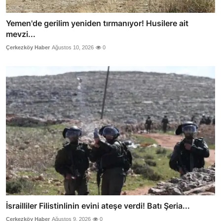
Yemen'de gerilim yeniden tırmanıyor! Husilere ait
mevzi...
Çerkezköy Haber
Ağustos 10, 2026
0
İsrailliler Filistinlinin evini ateşe verdi! Batı Şeria...
Çerkezköy Haber
Ağustos 9, 2026
0