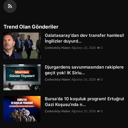
Trend Olan Gönderiler
Galatasaray'dan dev transfer hamlesi!
İngilizler duyurd...
Çerkezköy Haber
Ağustos 10, 2026
0
Djurgardens savunmasından rakiplere
geçit yok! IK Siriu...
Çerkezköy Haber
Ağustos 10, 2026
0
Bursa'da 10 koşuluk program! Ertuğrul
Gazi Koşusu'nda n...
Çerkezköy Haber
Ağustos 10, 2026
0