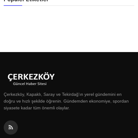
Çerkezköy, Kapaklı, Saray ve Tekirdağ'ın yerel gündemini en
doğru ve hızlı şekilde öğrenin. Gündemden ekonomiye, spordan
siyasete kadar tüm önemli olaylar.