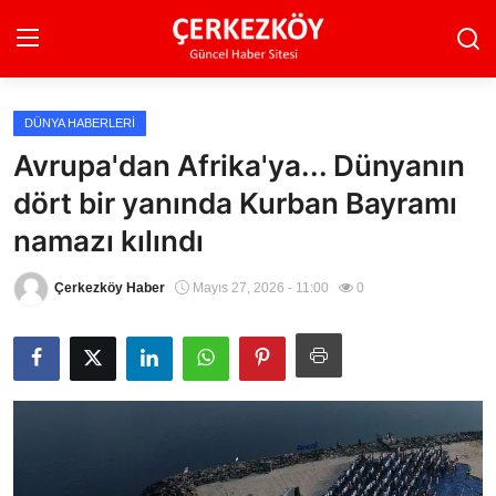
DÜNYA HABERLERI
Ana Sayfa
Avrupa'dan Afrika'ya... Dünyanın
dört bir yanında Kurban Bayramı
Son Dakika
namazı kılındı
Ekonomi Haberleri
Çerkezköy Haber
Mayıs 27, 2026 - 11:00
0
Magazin Haberleri
Spor Haberleri
Teknoloji Haberleri
Dünya Haberleri