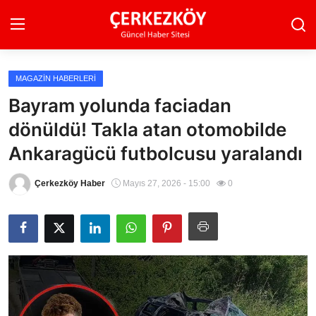
MAGAZIN HABERLERI
Ana Sayfa
Bayram yolunda faciadan
dönüldü! Takla atan otomobilde
Son Dakika
Ankaragücü futbolcusu yaralandı
Ekonomi Haberleri
Çerkezköy Haber
Mayıs 27, 2026 - 15:00
0
Magazin Haberleri
Spor Haberleri
Teknoloji Haberleri
Dünya Haberleri