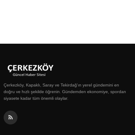
Çerkezköy, Kapaklı, Saray ve Tekirdağ'ın yerel gündemini en
doğru ve hızlı şekilde öğrenin. Gündemden ekonomiye, spordan
siyasete kadar tüm önemli olaylar.