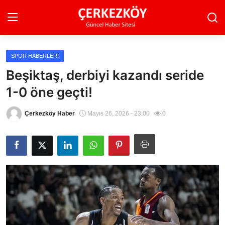
SPOR HABERLERI
Ana Sayfa
Beşiktaş, derbiyi kazandı seride
1-0 öne geçti!
Son Dakika
Ekonomi Haberleri
Çerkezköy Haber
Mayıs 26, 2026 - 23:00
0
Magazin Haberleri
Spor Haberleri
Teknoloji Haberleri
Dünya Haberleri