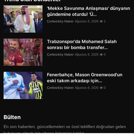
'Mekke Savunma Anlaşması' dünyanın
gündemine oturdu! 'Ü...
Çerkezköy Haber
Ağustos 8, 2026
1
Trabzonspor'da Mohamed Salah
sonrası bir bomba transfer...
Çerkezköy Haber
Ağustos 8, 2026
0
Fenerbahçe, Mason Greenwood'un
eski takım arkadaşı için...
Çerkezköy Haber
Ağustos 8, 2026
0
Bülten
En son haberleri, güncellemeleri ve özel teklifleri doğrudan gelen
kutunuza almak için abone listemize katılın