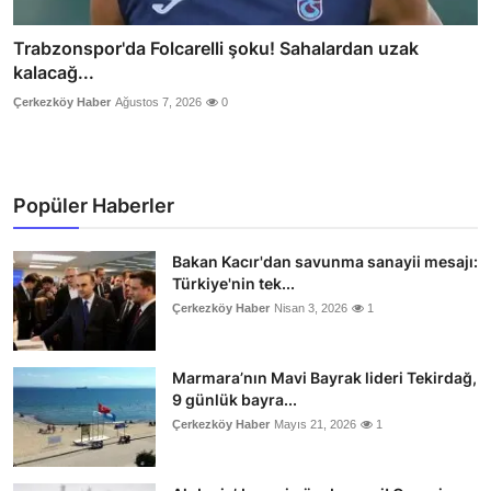
Trabzonspor'da Folcarelli şoku! Sahalardan uzak
kalacağ...
Çerkezköy Haber
Ağustos 7, 2026
0
Popüler Haberler
Bakan Kacır'dan savunma sanayii mesajı:
Türkiye'nin tek...
Çerkezköy Haber
Nisan 3, 2026
1
Marmara’nın Mavi Bayrak lideri Tekirdağ,
9 günlük bayra...
Çerkezköy Haber
Mayıs 21, 2026
1