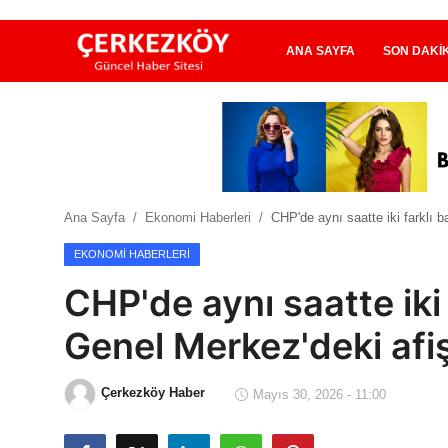
ANA SAYFA
SON DAKI
Ana Sayfa
Son Dakika
Ana Sayfa
Ekonomi Haberleri
CHP'de aynı saatte iki farklı 
Ekonomi Haberleri
EKONOMI HABERLERI
Magazin Haberleri
CHP'de aynı saatte iki
Spor Haberleri
Genel Merkez'deki afiş
Teknoloji Haberleri
Çerkezköy Haber
Mayıs 30, 2026 - 11:00
Dünya Haberleri