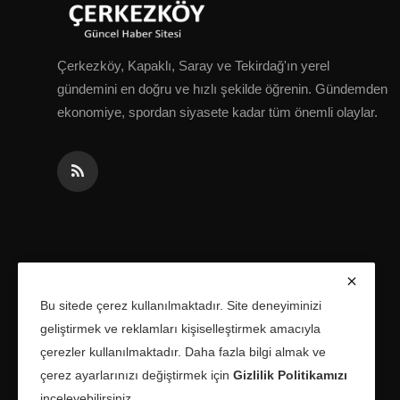
Çerkezköy, Kapaklı, Saray ve Tekirdağ'ın yerel
gündemini en doğru ve hızlı şekilde öğrenin. Gündemden
ekonomiye, spordan siyasete kadar tüm önemli olaylar.
Bu sitede çerez kullanılmaktadır. Site deneyiminizi
geliştirmek ve reklamları kişiselleştirmek amacıyla
çerezler kullanılmaktadır. Daha fazla bilgi almak ve
çerez ayarlarınızı değiştirmek için
Gizlilik Politikamızı
inceleyebilirsiniz.