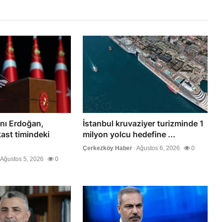
ı Erdoğan,
İstanbul kruvaziyer turizminde 1
ast timindeki
milyon yolcu hedefine ...
Çerkezköy Haber
Ağustos 6, 2026
0
Ağustos 5, 2026
0