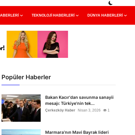
HABERLERI
TEKNOLOJI HABERLERI
DÜNYA HABERLERI
Popüler Haberler
Bakan Kacır'dan savunma sanayii
mesajı: Türkiye'nin tek...
Çerkezköy Haber
Nisan 3, 2026
1
Marmara’nın Mavi Bayrak lideri