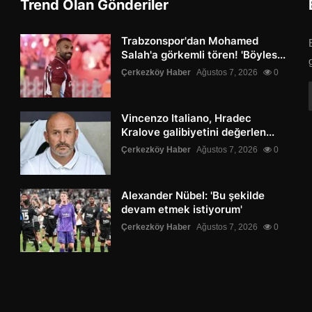
Trend Olan Gönderiler
Trabzonspor'dan Mohamed
Salah'a görkemli tören! 'Böyles...
Çerkezköy Haber
Ağustos 7, 2026
0
Vincenzo Italiano, Hradec
Kralove galibiyetini değerlen...
Çerkezköy Haber
Ağustos 7, 2026
0
Alexander Nübel: 'Bu şekilde
devam etmek istiyorum'
Çerkezköy Haber
Ağustos 7, 2026
0