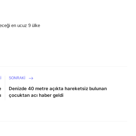
leceği en ucuz 9 ülke
I
SONRAKI
e
Denizde 40 metre açıkta hareketsiz bulunan
ı
çocuktan acı haber geldi