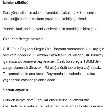
İsimler söküldü
Parti yöneticilerinin oda kapılarındaki plakalardaki isimlerinin
söküldüğü sadece makam yazılarının kaldığı gözlendi.
Yönetici katlarında güvenlik önlemlerinin artırıldığı dikkat çekti.
Özel’den delege hamlesi
CHP Grup Başkanı Özgür Özel, bayram sonrasında kurultay için
harekete geçecek. 1 Haziran Pazartesi günü olağanüstü kurultay
için imza toplanmaya başlanacak. Özel, bu süreçte TBMM’den
çalışmalarını sürdürecek. PM olağanüstü toplantıya çağrılacak.
Toplumsal baskı artırılacak. Bayramda ise sahada, sokakta
yaşananlar vatandaşa anlatılacak.
‘Tedbir alıyoruz’
Edinilen bilgiye göre Özel, milletvekillerine, “Demokratik
koşullarla bir adaylık süreci oluşmadı ki oluşmaz böyle giderse o