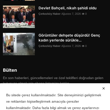
Devlet Bahçeli, nikah şahidi oldu
Çerkezköy Haber
Ağustos 7, 2026
0
Görüntüler dehşete düşürdü! Genç
kadın yerlerde sürükle...
Çerkezköy Haber
Ağustos 7, 2026
0
Bülten
En son haberleri, güncellemeleri ve özel teklifleri doğrudan gelen
kutunuza almak için abone listemize katılın
Subscribe
Bu sitede çerez kullanılmaktadır. Site deneyiminizi geliştirmek
ve reklamları kişiselleştirmek amacıyla çerezler
kullanılmaktadır. Daha fazla bilgi almak ve çerez ayarlarınızı