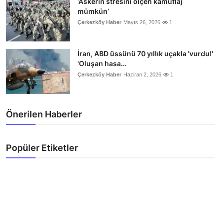
‘Askerin stresini ölçen kamuflaj
mümkün’
Çerkezköy Haber
Mayıs 26, 2026
1
İran, ABD üssünü 70 yıllık uçakla 'vurdu!'
'Oluşan hasa...
Çerkezköy Haber
Haziran 2, 2026
1
Önerilen Haberler
Popüler Etiketler