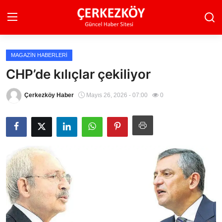
MAGAZIN HABERLERI
Ana Sayfa
CHP’de kılıçlar çekiliyor
Son Dakika
Çerkezköy Haber
Mayıs 26, 2026 - 07:00
0
Ekonomi Haberleri
Magazin Haberleri
Spor Haberleri
Teknoloji Haberleri
Dünya Haberleri