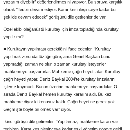
yazarım diyebilir” değerlendirmesini yapıyor. Bu soruya karşılık
olarak “Tedbir devam ediyor. Karar kesinleşinceye kadar bu
şekilde devam edecek” görüşünü dile getirenler de var.
Özel ekibi olağanüstü kurultay için imza topladığında kurultay
yapılır mı?
■ Kurultayın yapılması gerektiğini ifade edenler, “Kurultay
yapılmak zorunda tüzüğe göre, ama Genel Başkan bunu
yapmadığı zaman ne olur, o zaman kurultay isteyenler
mahkemeye başvururlar. Mahkeme çağrı heyeti atar. Kurultayı
çağrı heyeti yapar. Deniz Baykal 2004’te kurultay imzalarını
işleme koymadı. Bunun üzerine mahkemeye başvurdular. O
sırada Deniz Baykal hemen kurultay kararını aldı. Bu kez
mahkeme diyor ki konusuz kaldı. Çağrı heyetine gerek yok.
Geçmişte böyle bir örnek var” diyor.
İkinci görüşü dile getirenler, “Yapılamaz, mahkeme kararı var
tedbiren. Karar kesinleşinceye kadar eski yönetim göreve geldi