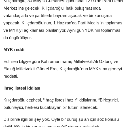
Kılıçdaroğlu, 30 Mayıs Cumartesi günü saat 12.00’de Parti Genel
Merkezi’ne gelecek. Kılıçdaroğlu, halk buluşmasında
vatandaşlarla ve partililerle bayramlaşacak ve bir konuşma
yapacak. Kılıçdaroğlu’nun, 1 Haziran’da Parti Meclisi’ni toplaması
ve MYK’yı açıklaması planlanıyor. Aynı gün YDK’nın toplanması
da öngörülüyor.
MYK reddi
Edinilen bilgiye göre Kahramanmaraş Milletvekili Ali Öztunç ve
Elazığ Milletvekili Gürsel Erol, Kılçdaroğlu’nun MYK’sına girmeyi
reddetti.
İhraç listesi iddiası
Kılıçdaroğlu cephesi, “İhraç listesi hazır” iddialarını, “Birleştirici,
bütünleyici, herkesi kucaklayan bir tutum izlenecek.
Disiplinle ilgili bir şey yok. Öyle bir duruş şu an için söz konusu
değil. Böyle bir karar alınmış değil” diyerek yalanladı.