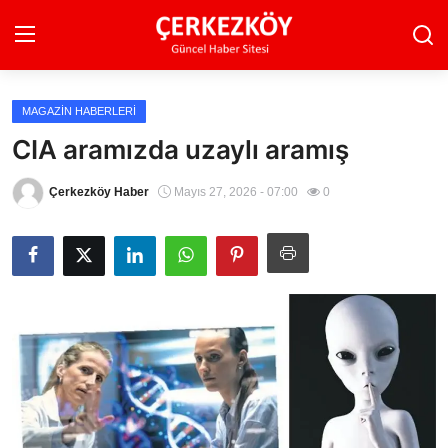
MAGAZIN HABERLERI
Ana Sayfa
CIA aramızda uzaylı aramış
Son Dakika
Çerkezköy Haber
Mayıs 27, 2026 - 07:00
0
Ekonomi Haberleri
Magazin Haberleri
Spor Haberleri
Teknoloji Haberleri
Dünya Haberleri