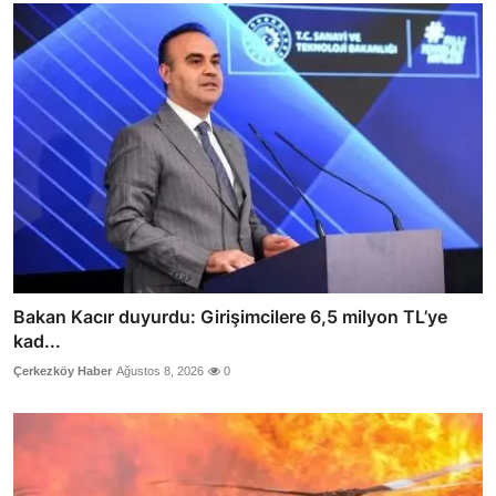
Bakan Kacır duyurdu: Girişimcilere 6,5 milyon TL’ye
kad...
Çerkezköy Haber
Ağustos 8, 2026
0