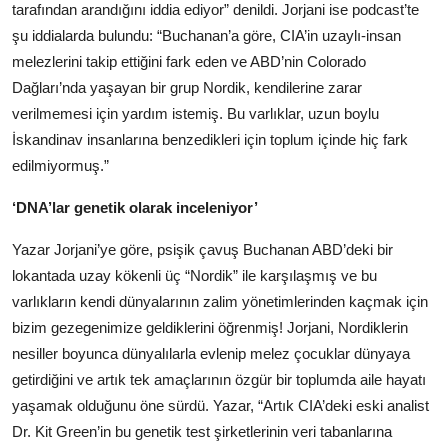
tarafından arandığını iddia ediyor” denildi. Jorjani ise podcast’te
şu iddialarda bulundu: “Buchanan’a göre, CIA’in uzaylı-insan
melezlerini takip ettiğini fark eden ve ABD’nin Colorado
Dağları’nda yaşayan bir grup Nordik, kendilerine zarar
verilmemesi için yardım istemiş. Bu varlıklar, uzun boylu
İskandinav insanlarına benzedikleri için toplum içinde hiç fark
edilmiyormuş.”
‘DNA’lar genetik olarak inceleniyor’
Yazar Jorjani’ye göre, psişik çavuş Buchanan ABD’deki bir
lokantada uzay kökenli üç “Nordik” ile karşılaşmış ve bu
varlıkların kendi dünyalarının zalim yönetimlerinden kaçmak için
bizim gezegenimize geldiklerini öğrenmiş! Jorjani, Nordiklerin
nesiller boyunca dünyalılarla evlenip melez çocuklar dünyaya
getirdiğini ve artık tek amaçlarının özgür bir toplumda aile hayatı
yaşamak olduğunu öne sürdü. Yazar, “Artık CIA’deki eski analist
Dr. Kit Green’in bu genetik test şirketlerinin veri tabanlarına