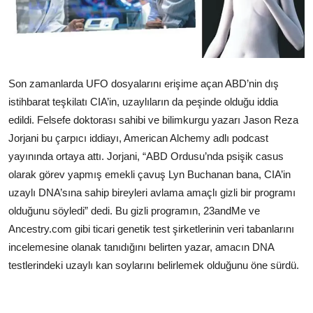
Çerkezköy
Son zamanlarda UFO dosyalarını erişime açan ABD’nin dış
istihbarat teşkilatı CIA’in, uzaylıların da peşinde olduğu iddia
edildi. Felsefe doktorası sahibi ve bilimkurgu yazarı Jason Reza
Jorjani bu çarpıcı iddiayı, American Alchemy adlı podcast
yayınında ortaya attı. Jorjani, “ABD Ordusu’nda psişik casus
olarak görev yapmış emekli çavuş Lyn Buchanan bana, CIA’in
uzaylı DNA’sına sahip bireyleri avlama amaçlı gizli bir programı
olduğunu söyledi” dedi. Bu gizli programın, 23andMe ve
Ancestry.com gibi ticari genetik test şirketlerinin veri tabanlarını
incelemesine olanak tanıdığını belirten yazar, amacın DNA
testlerindeki uzaylı kan soylarını belirlemek olduğunu öne sürdü.