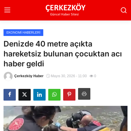
EKONOMI HABERLERI
Ana Sayfa
Denizde 40 metre açıkta
hareketsiz bulunan çocuktan acı
Son Dakika
haber geldi
Ekonomi Haberleri
Çerkezköy Haber
Mayıs 30, 2026 - 11:00
0
Magazin Haberleri
Spor Haberleri
Teknoloji Haberleri
Dünya Haberleri