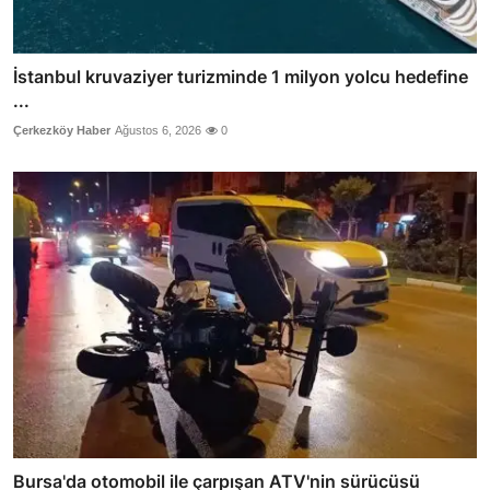
İstanbul kruvaziyer turizminde 1 milyon yolcu hedefine
...
Çerkezköy Haber
Ağustos 6, 2026
0
Bursa'da otomobil ile çarpışan ATV'nin sürücüsü