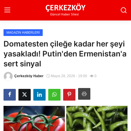
MAGAZIN HABERLERI
Ana Sayfa
Domatesten çileğe kadar her şeyi
yasakladı! Putin'den Ermenistan'a
Son Dakika
sert sinyal
Ekonomi Haberleri
Çerkezköy Haber
Mayıs 28, 2026 - 19:00
0
Magazin Haberleri
Spor Haberleri
Teknoloji Haberleri
Dünya Haberleri