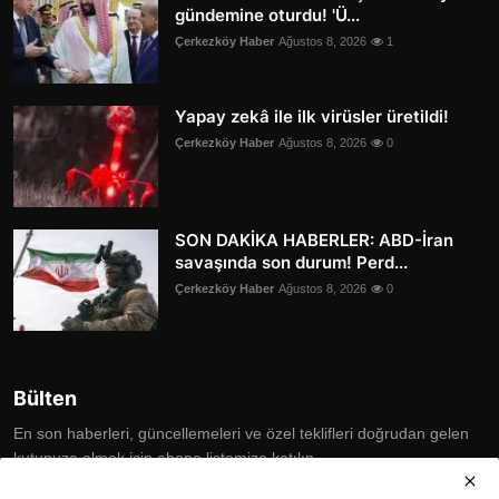
gündemine oturdu! 'Ü...
Çerkezköy Haber
Ağustos 8, 2026
1
Yapay zekâ ile ilk virüsler üretildi!
Çerkezköy Haber
Ağustos 8, 2026
0
SON DAKİKA HABERLER: ABD-İran
savaşında son durum! Perd...
Çerkezköy Haber
Ağustos 8, 2026
0
Bülten
En son haberleri, güncellemeleri ve özel teklifleri doğrudan gelen
kutunuza almak için abone listemize katılın