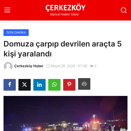
SON DAKIKA
Ana Sayfa
Domuza çarpıp devrilen araçta 5
kişi yaralandı
Son Dakika
Ekonomi Haberleri
Çerkezköy Haber
Mayıs 28, 2026 - 07:00
0
Magazin Haberleri
Spor Haberleri
Teknoloji Haberleri
Dünya Haberleri