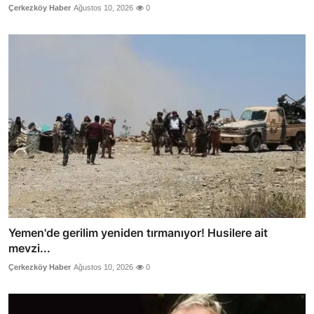
Çerkezköy Haber
Ağustos 10, 2026
0
Yemen'de gerilim yeniden tırmanıyor! Husilere ait
mevzi...
Çerkezköy Haber
Ağustos 10, 2026
0