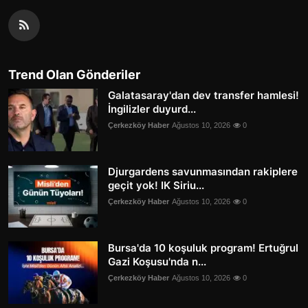
Trend Olan Gönderiler
Galatasaray'dan dev transfer hamlesi!
İngilizler duyurd...
Çerkezköy Haber
Ağustos 10, 2026
0
Djurgardens savunmasından rakiplere
geçit yok! IK Siriu...
Çerkezköy Haber
Ağustos 10, 2026
0
Bursa'da 10 koşuluk program! Ertuğrul
Gazi Koşusu'nda n...
Çerkezköy Haber
Ağustos 10, 2026
0