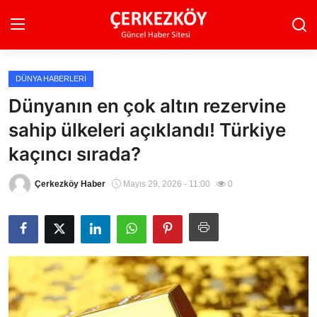
DÜNYA HABERLERI
Ana Sayfa
Dünyanın en çok altın rezervine
sahip ülkeleri açıklandı! Türkiye
Son Dakika
kaçıncı sırada?
Ekonomi Haberleri
Çerkezköy Haber
Mayıs 29, 2026 - 11:00
0
Magazin Haberleri
Spor Haberleri
Teknoloji Haberleri
Dünya Haberleri