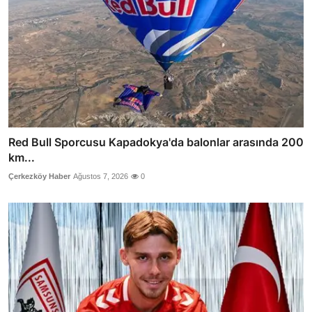
Red Bull Sporcusu Kapadokya'da balonlar arasında 200
km...
Çerkezköy Haber
Ağustos 7, 2026
0