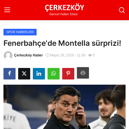
SPOR HABERLERI
Ana Sayfa
Fenerbahçe'de Montella sürprizi!
Son Dakika
Çerkezköy Haber
Mayıs 29, 2026 - 11:00
0
Ekonomi Haberleri
Magazin Haberleri
Spor Haberleri
Teknoloji Haberleri
Dünya Haberleri