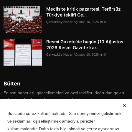
Meclis'te kritik pazartesi. Terörsüz
Türkiye teklifi Ge...
Çerkezköy Haber
Ağustos 10, 2026
0
Resmi Gazete'de bugün (10 Ağustos
2026 Resmi Gazete kar...
Çerkezköy Haber
Ağustos 10, 2026
0
Bülten
En son haberleri, güncellemeleri ve özel teklifleri doğrudan gelen
kutunuza almak için abone listemize katılın
Subscribe
Bu sitede çerez kullanılmaktadır. Site deneyiminizi geliştirmek
ve reklamları kişiselleştirmek amacıyla çerezler
kullanılmaktadır. Daha fazla bilgi almak ve çerez ayarlarınızı