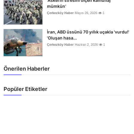
‘Askerin stresini ölçen kamuflaj
mümkün’
Çerkezköy Haber
Mayıs 26, 2026
1
İran, ABD üssünü 70 yıllık uçakla 'vurdu!'
'Oluşan hasa...
Çerkezköy Haber
Haziran 2, 2026
1
Önerilen Haberler
Popüler Etiketler