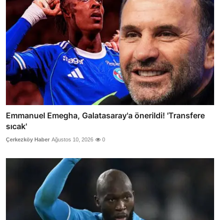
Emmanuel Emegha, Galatasaray'a önerildi! 'Transfere
sıcak'
Çerkezköy Haber
Ağustos 10, 2026
0